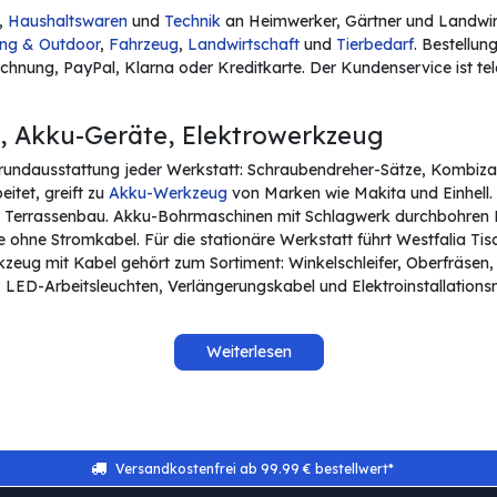
,
Haushaltswaren
und
Technik
an Heimwerker, Gärtner und Landwirte
ng & Outdoor
,
Fahrzeug
,
Landwirtschaft
und
Tierbedarf
. Bestellu
chnung, PayPal, Klarna oder Kreditkarte. Der Kundenservice ist tel
 Akku-Geräte, Elektrowerkzeug
Grundausstattung jeder Werkstatt: Schraubendreher-Sätze, Kombiza
itet, greift zu
Akku-Werkzeug
von Marken wie Makita und Einhell.
 Terrassenbau. Akku-Bohrmaschinen mit Schlagwerk durchbohren H
e ohne Stromkabel. Für die stationäre Werkstatt führt Westfalia 
kzeug mit Kabel gehört zum Sortiment: Winkelschleifer, Oberfräsen,
ED-Arbeitsleuchten, Verlängerungskabel und Elektroinstallationsma
Weiterlesen
Versandkostenfrei ab 99.99 € bestellwert* ​