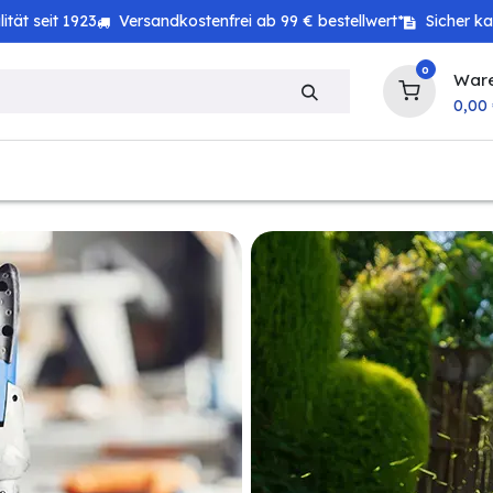
tät seit 1923
Versandkostenfrei ab 99 € bestellwert*
Sicher k
0
War
0,00
zeug
Technik
Haushalt
Landwirtschaft