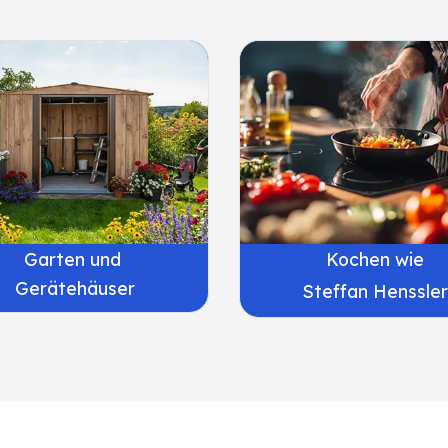
Garten und
Kochen wie
Gerätehäuser
Steffan Henssler