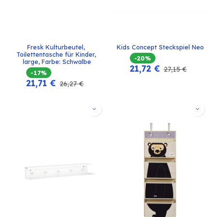
Fresk Kulturbeutel, 
Kids Concept Steckspiel Neo
Toilettentasche für Kinder, 
-20%
large, Farbe: Schwalbe
21,72
€
27,15
€
-17%
21,71
€
26,27
€