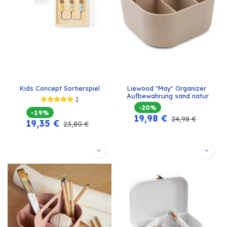
Kids Concept Sortierspiel
Liewood "May" Organizer 
Aufbewahrung sand natur
1
-20%
-19%
19,98
€
24,98
€
19,35
€
23,80
€