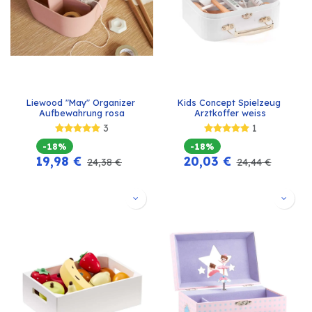
Liewood "May" Organizer 
Kids Concept Spielzeug 
Aufbewahrung rosa
Arztkoffer weiss
3
1
-18%
-18%
19,98
€
20,03
€
24,38
€
24,44
€