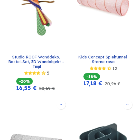
Studio ROOF Wanddeko, 
Kids Concept Spieltunnel 
Bastel-Set, 3D Wandobjekt - 
Sterne rosa
Tinjil
12
5
-18%
-20%
17,18
€
20,96
€
16,55
€
20,69
€