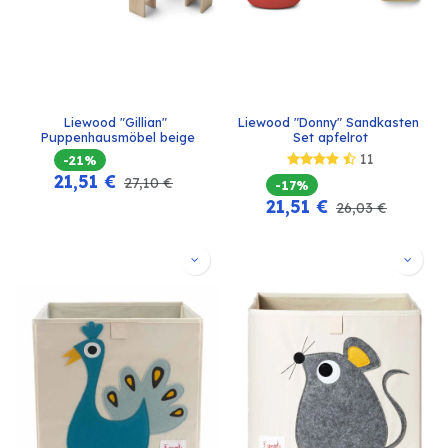
Liewood "Gillian" 
Liewood "Donny" Sandkasten 
Puppenhausmöbel beige
Set apfelrot
11
-21%
21,51
€
27,10
€
-17%
21,51
€
26,03
€