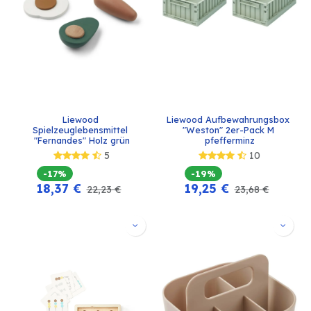
Liewood 
Liewood Aufbewahrungsbox 
Spielzeuglebensmittel 
"Weston" 2er-Pack M 
"Fernandes" Holz grün
pfefferminz
5
10
-17%
-19%
18,37
€
19,25
€
22,23
€
23,68
€