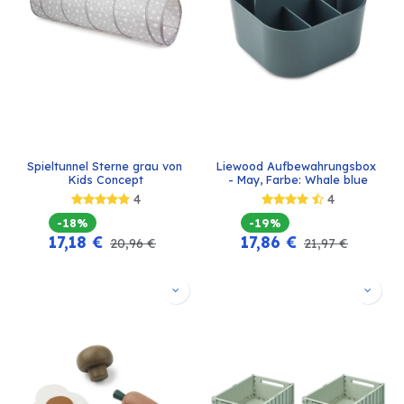
Spieltunnel Sterne grau von 
Liewood Aufbewahrungsbox 
Kids Concept
- May, Farbe: Whale blue
4
4
-18%
-19%
17,18
€
17,86
€
20,96
€
21,97
€