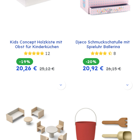
Kids Concept Holzkiste mit 
Djeco Schmuckschatulle mit 
Obst für Kinderküchen
Spieluhr Ballerina
12
8
-19%
-20%
20,26
€
20,92
€
25,12
€
26,15
€