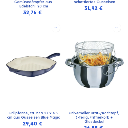
Gemüsedämpfer aus 
schattiertes Gusseisen
Edelstahl, 20 cm
31,92
€
32,76
€
Grillpfanne, ca. 27 x 27 x 4.5 
Universeller Brat-/Kochtopf, 
cm aus Gusseisen Blue Magic
3-teilig, Frittierkorb + 
Glasdeckel
29,40
€
26,88
€