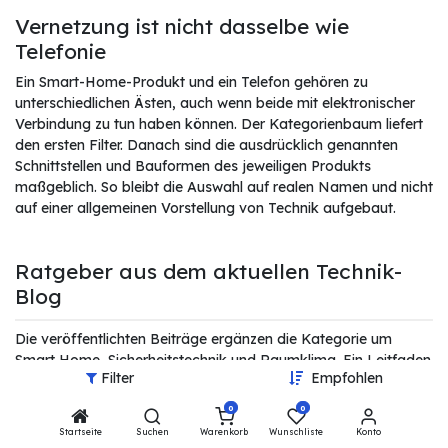
Vernetzung ist nicht dasselbe wie
Telefonie
Ein Smart-Home-Produkt und ein Telefon gehören zu
unterschiedlichen Ästen, auch wenn beide mit elektronischer
Verbindung zu tun haben können. Der Kategorienbaum liefert
den ersten Filter. Danach sind die ausdrücklich genannten
Schnittstellen und Bauformen des jeweiligen Produkts
maßgeblich. So bleibt die Auswahl auf realen Namen und nicht
auf einer allgemeinen Vorstellung von Technik aufgebaut.
Ratgeber aus dem aktuellen Technik-
Blog
Die veröffentlichten Beiträge ergänzen die Kategorie um
Smart Home, Sicherheitstechnik und Raumklima. Ein Leitfaden
Filter
Empfohlen
erklärt vernetzte Wohnumgebungen, ein weiterer behandelt
Überwachungskameras und ein aktueller Vergleich
0
0
Raumklimageräte. Diese Links liefern thematische
Startseite
Suchen
Warenkorb
Wunschliste
Konto
Orientierung. Für den einzelnen Artikel bleiben Kategorie,