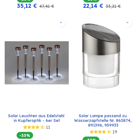
35,12
€
22,14
€
47,41
€
33,21
€
Solar Leuchten aus Edelstahl 
Solar Lampe passend zu 
in Kupferoptik - 6er Set
Wasserzapfstelle Nr. 863874, 
891396, 959933
11
19
-33%
-30%