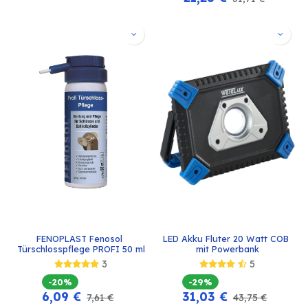
FENOPLAST Fenosol 
LED Akku Fluter 20 Watt COB 
Türschlosspflege PROFI 50 ml
mit Powerbank
3
5
-20%
-29%
6,09
€
31,03
€
7,61
€
43,75
€