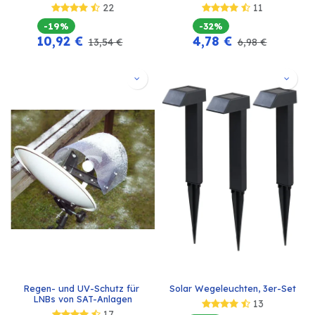
22
11
-19%
-32%
10,92
€
4,78
€
13,54
€
6,98
€
Regen- und UV-Schutz für 
Solar Wegeleuchten, 3er-Set
LNBs von SAT-Anlagen
13
17