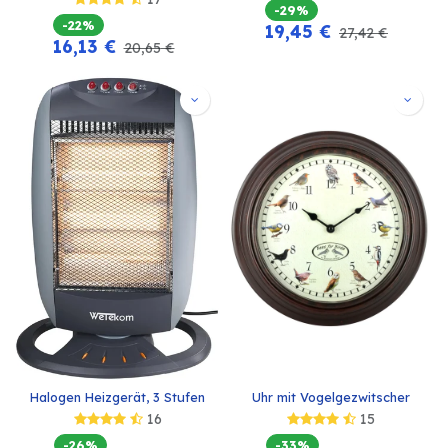
-29%
-22%
19,45
€
27,42
€
16,13
€
20,65
€
Halogen Heizgerät, 3 Stufen
Uhr mit Vogelgezwitscher
16
15
-26%
-33%