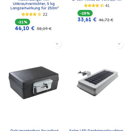
Unkrautvernichter, 5 kg 
41
Langzeitwirkung für 250m²
-28%
22
33,61
€
46,72
€
-21%
46,10
€
58,09
€
Dokumentenbox feuerfest
Solar LED Dachrinnenleuchten 