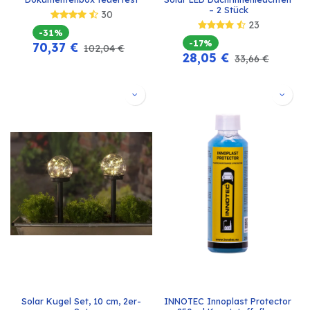
– 2 Stück
30
23
-31%
-17%
70,37
€
102,04
€
28,05
€
33,66
€
Solar Kugel Set, 10 cm, 2er-
INNOTEC Innoplast Protector 