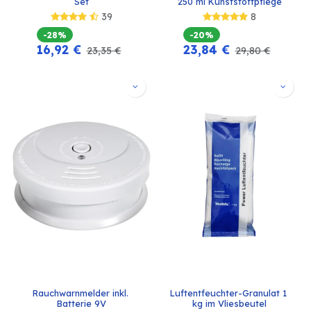
Set
250 ml Kunststoffpflege
39
8
-28%
-20%
16,92
€
23,84
€
23,35
€
29,80
€
Rauchwarnmelder inkl. 
Luftentfeuchter-Granulat 1 
Batterie 9V
kg im Vliesbeutel