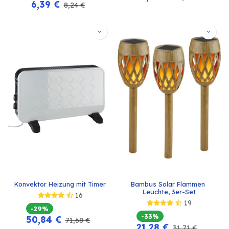
6,39
€
8,24
€
Konvektor Heizung mit Timer
Bambus Solar Flammen 
Leuchte, 3er-Set
16
19
-29%
-33%
50,84
€
71,68
€
21,28
€
31,71
€