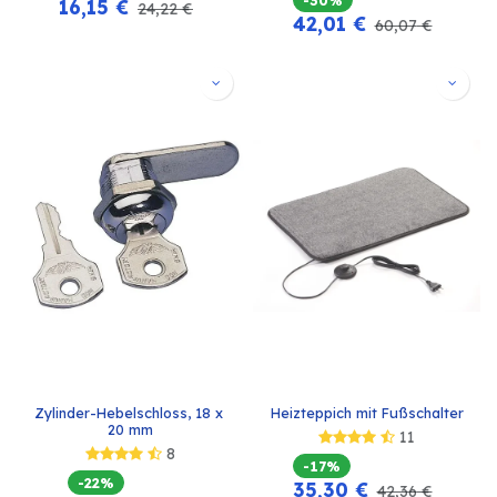
16,15
€
24,22
€
42,01
€
60,07
€
Zylinder-Hebelschloss, 18 x 
Heizteppich mit Fußschalter
20 mm
11
8
-17%
-22%
35,30
€
42,36
€