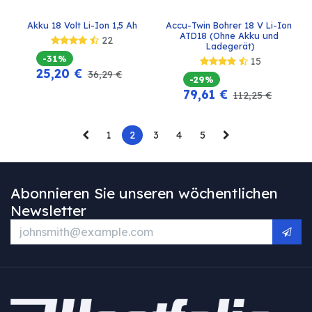
Akku 18 Volt Li-Ion 1,5 Ah
Accu-Twin Bohrer 18 V Li-Ion 
ATD18 (Ohne Akku und 
22
Ladegerät)
-31%
15
25,20
€
36,29
€
-29%
79,61
€
112,25
€
1
2
3
4
5
Abonnieren Sie unseren wöchentlichen
Newsletter