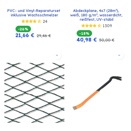
PVC- und Vinyl-Reparaturset 
Abdeckplane, 4x7 (28m²), 
inklusive Wachsschmelzer
weiß, 180 g/m², wasserdicht, 
reißfest, UV-stabil
24
1309
-26%
-18%
21,66
€
29,46
€
40,98
€
50,00
€