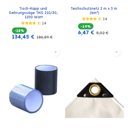
Tisch-Kapp und 
Teichschutznetz 2 m x 3 m 
Gehrungssäge TKG 210/30, 
(6m²)
1200 Watt
14
14
-19%
-28%
6,47
€
8,02
€
134,45
€
186,89
€