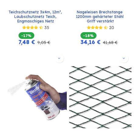
Teichschutznetz 3x4m, 12m², 
Nageleisen Brechstange 
Laubschutznetz Teich, 
1200mm gehärteter Stahl 
Engmaschiges Netz
Griff verstärkt
35
20
-17%
-18%
7,48
€
34,16
€
9,05
€
41,68
€