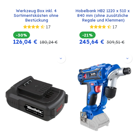
Werkzeug Box inkl. 4 
Hobelbank HB2 1220 x 510 x 
Sortimentskästen ohne 
840 mm (ohne zusätzliche 
Bestückung
Regale und Klemmen)
17
17
-30%
-21%
126,04
€
245,64
€
180,24
€
309,51
€