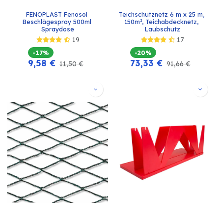
FENOPLAST Fenosol 
Teichschutznetz 6 m x 25 m, 
Beschlägespray 500ml 
150m², Teichabdecknetz, 
Spraydose
Laubschutz
19
17
-17%
-20%
9,58
€
73,33
€
11,50
€
91,66
€