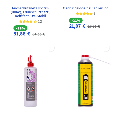
Teichschutznetz 8x10m 
Gehrungslade für Isolierung
(80m²), Laubschutznetz, 
1
Reißfest, UV-Stabil
-21%
12
21,87
€
27,56
€
-19%
51,88
€
64,33
€