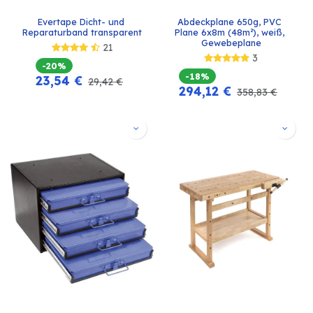
Evertape Dicht- und 
Abdeckplane 650g, PVC 
Reparaturband transparent
Plane 6x8m (48m²), weiß, 
Gewebeplane
21
3
-20%
-18%
23,54
€
29,42
€
294,12
€
358,83
€