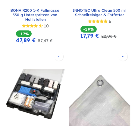
BONA R200 1-K Füllmasse 
INNOTEC Ultra Clean 500 ml 
530 g Unterspritzen von 
Schnellreiniger & Entfetter
Hohlstellen
6
10
-19%
-17%
17,79
€
22,06
€
47,89
€
57,47
€