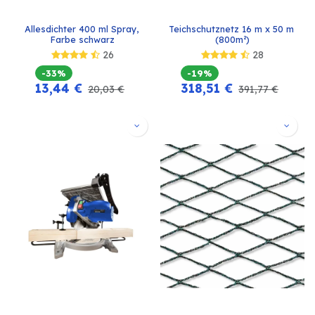
Allesdichter 400 ml Spray, 
Teichschutznetz 16 m x 50 m 
Farbe schwarz
(800m²)
26
28
-33%
-19%
13,44
€
318,51
€
20,03
€
391,77
€