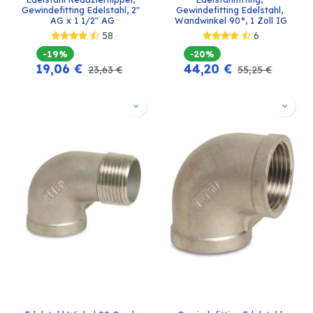
Gewindefitting Edelstahl, 2" 
Gewindefitting Edelstahl, 
AG x 1 1/2" AG
Wandwinkel 90°, 1 Zoll IG
58
6
-19%
-20%
19,06
€
44,20
€
23,63
€
55,25
€