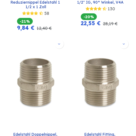
Reduziernippel Edelstahl 1 
1/2" IG, 90° Winkel, V4A
1/2 x 1 Zoll
130
58
-20%
-21%
22,55
€
28,19
€
9,84
€
12,40
€
Edelstahl Doppelnippel, 
Edelstahl Fitting, 