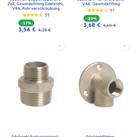
Zoll, Gewindefitting Edelstahl, 
V4A, Gewindefitting
V4A, Rohrverschraubung
97
59
-20%
-17%
3,68
€
4,60
€
3,54
€
4,28
€
Edelstahl Reduziernippel, 
Edelstahlfitting, 