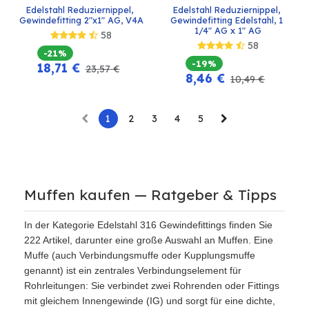
Edelstahl Reduziernippel, 
Edelstahl Reduziernippel, 
Gewindefitting 2"x1" AG, V4A
Gewindefitting Edelstahl, 1 
1/4" AG x 1" AG
58
58
-21%
-19%
18,71
€
23,57
€
8,46
€
10,49
€
1
2
3
4
5
Muffen kaufen — Ratgeber & Tipps
In der Kategorie Edelstahl 316 Gewindefittings finden Sie
222 Artikel, darunter eine große Auswahl an Muffen. Eine
Muffe (auch Verbindungsmuffe oder Kupplungsmuffe
genannt) ist ein zentrales Verbindungselement für
Rohrleitungen: Sie verbindet zwei Rohrenden oder Fittings
mit gleichem Innengewinde (IG) und sorgt für eine dichte,