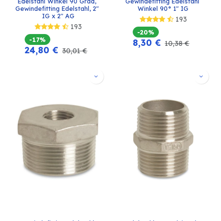
Edelstahl Winkel 90 Grad, 
Gewindefitting Edelstahl 
Gewindefitting Edelstahl, 2" 
Winkel 90° 1" IG
IG x 2" AG
193
193
-20%
-17%
8,30
€
10,38
€
24,80
€
30,01
€