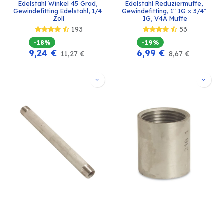
Edelstahl Winkel 45 Grad, 
Edelstahl Reduziermuffe, 
Gewindefitting Edelstahl, 1/4 
Gewindefitting, 1" IG x 3/4" 
Zoll
IG, V4A Muffe
193
53
-18%
-19%
9,24
€
6,99
€
11,27
€
8,67
€