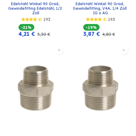
Edelstahl Winkel 90 Grad, 
Edelstahl Winkel 90 Grad, 
Gewindefitting Edelstahl, 1/2 
Gewindefitting, V4A, 1/4 Zoll 
Zoll
IG x AG
193
193
-21%
-19%
4,21
€
3,87
€
5,30
€
4,80
€