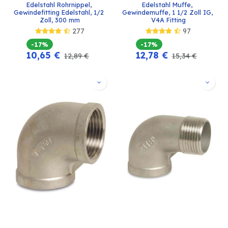
Edelstahl Rohrnippel, 
Edelstahl Muffe, 
Gewindefitting Edelstahl, 1/2 
Gewindemuffe, 1 1/2 Zoll IG, 
Zoll, 300 mm
V4A Fitting
277
97
-17%
-17%
10,65
€
12,78
€
12,89
€
15,34
€