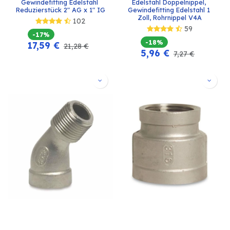
Gewindefitting Edelstahl 
Edelstahl Doppelnippel, 
Reduzierstück 2" AG x 1" IG
Gewindefitting Edelstahl 1 
Zoll, Rohrnippel V4A
102
59
-17%
-18%
17,59
€
21,28
€
5,96
€
7,27
€