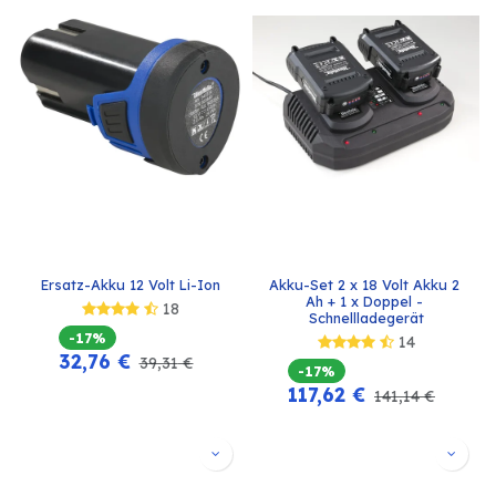
Ersatz-Akku 12 Volt Li-Ion
Akku-Set 2 x 18 Volt Akku 2 
Ah + 1 x Doppel - 
18
Schnellladegerät
-17%
14
32,76
€
39,31
€
-17%
117,62
€
141,14
€