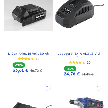
Li-Ion-Akku, 18 Volt, 2,0 Ah
Ladegerät 2,4 A ALG 18 V Li-
Ion
41
20
-28%
-21%
33,61
€
46,72
€
24,76
€
31,45
€