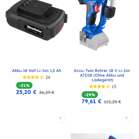
Akku 18 Volt Li-Ion 1,5 Ah
Accu-Twin Bohrer 18 V Li-Ion 
ATD18 (Ohne Akku und 
24
Ladegerät)
-31%
15
25,20
€
36,29
€
-29%
79,61
€
112,25
€