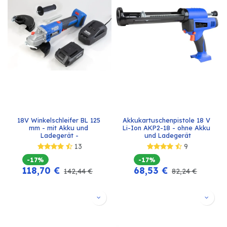
18V Winkelschleifer BL 125 
Akkukartuschenpistole 18 V 
mm - mit Akku und 
Li-Ion AKP2-18 - ohne Akku 
Ladegerät -
und Ladegerät
13
9
-17%
-17%
118,70
€
68,53
€
142,44
€
82,24
€