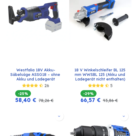
Westfalia 18V Akku-
18 V Winkelschleifer BL 125 
Säbelsäge ASSG18 – ohne 
mm WWSBL 125 (Akku und 
Akku und Ladegerät
Ladegerät nicht enthalten)
26
5
-25%
-29%
58,40
€
66,57
€
78,26
€
93,86
€