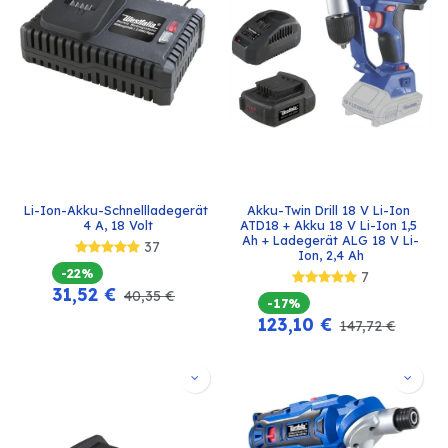
Li-Ion-Akku-Schnellladegerät 
Akku-Twin Drill 18 V Li-Ion 
4 A, 18 Volt
ATD18 + Akku 18 V Li-Ion 1,5 
Ah + Ladegerät ALG 18 V Li-
37
Ion, 2,4 Ah
-22%
7
31,52
€
40,35
€
-17%
123,10
€
147,72
€