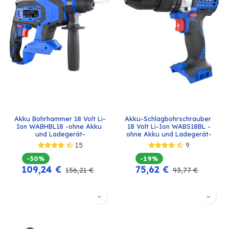
Akku Bohrhammer 18 Volt Li-
Akku-Schlagbohrschrauber 
Ion WABHBL18 -ohne Akku 
18 Volt Li-Ion WABS18BL -
und Ladegerät-
ohne Akku und Ladegerät-
15
9
-30%
-19%
109,24
€
75,62
€
156,21
€
93,77
€