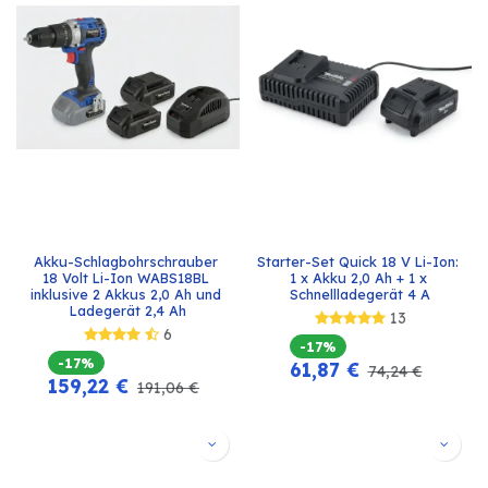
Akku-Schlagbohrschrauber 
Starter-Set Quick 18 V Li-Ion: 
18 Volt Li-Ion WABS18BL 
1 x Akku 2,0 Ah + 1 x 
inklusive 2 Akkus 2,0 Ah und 
Schnellladegerät 4 A
Ladegerät 2,4 Ah
13
6
-17%
-17%
61,87
€
74,24
€
159,22
€
191,06
€