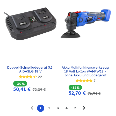
Doppel-Schnellladegerät 3,5 
Akku Multifunktionswerkzeug 
A DASLG 18 V
18 Volt Li-Ion WAMFW18 - 
ohne Akku und Ladegerät
22
7
-30%
-32%
50,41
€
72,09
€
52,70
€
76,94
€
1
2
3
4
5