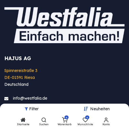
HAJUS AG
Spinnereistraße 3
DE-01591 Riesa
Deutschland
info@westfa​lia.de
05151 87 798 12
Filter
Neuheiten
0
0
Startseite
Suchen
Warenkorb
Wunschliste
Konto