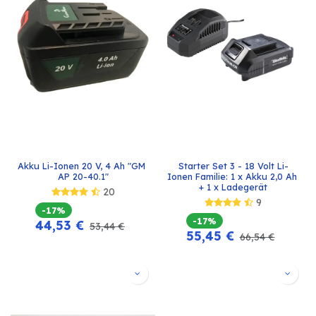
Akku Li-Ionen 20 V, 4 Ah "GM 
Starter Set 3 - 18 Volt Li-
AP 20-40.1"
Ionen Familie: 1 x Akku 2,0 Ah 
+ 1 x Ladegerät
20
9
-17%
-17%
44,53
€
53,44
€
55,45
€
66,54
€