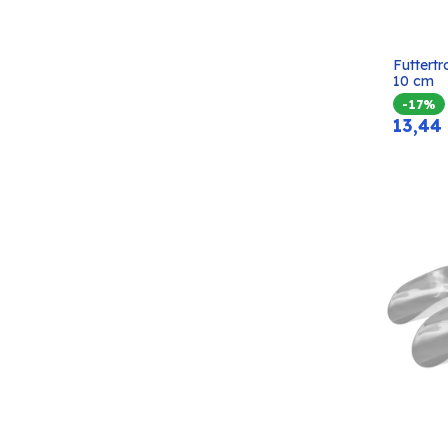
Futtertr
10 cm
-17%
13,44