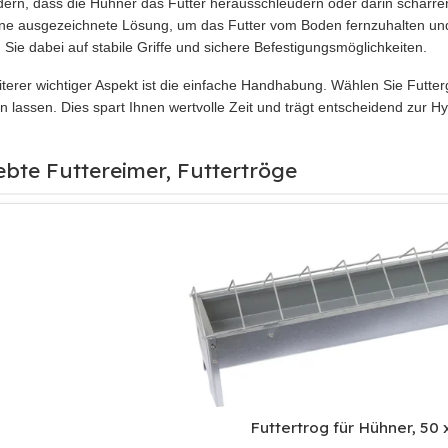
dern, dass die Hühner das Futter herausschleudern oder darin scharre
ine ausgezeichnete Lösung, um das Futter vom Boden fernzuhalten un
 Sie dabei auf stabile Griffe und sichere Befestigungsmöglichkeiten.
iterer wichtiger Aspekt ist die einfache Handhabung. Wählen Sie Futter
en lassen. Dies spart Ihnen wertvolle Zeit und trägt entscheidend zur Hy
ebte Futtereimer, Futtertröge
Futtertrog für Hühner, 50 