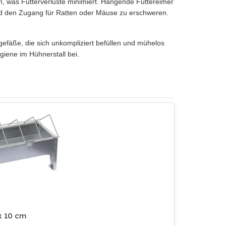
n, was Futterverluste minimiert. Hängende Futtereimer
d den Zugang für Ratten oder Mäuse zu erschweren.
gefäße, die sich unkompliziert befüllen und mühelos
giene im Hühnerstall bei.
x 10 cm