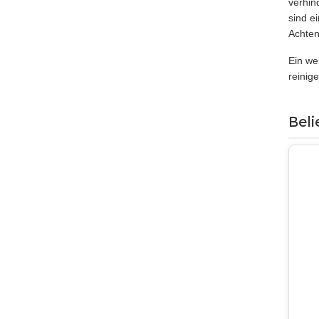
verhin
sind e
Achten
Ein we
reinig
Beli