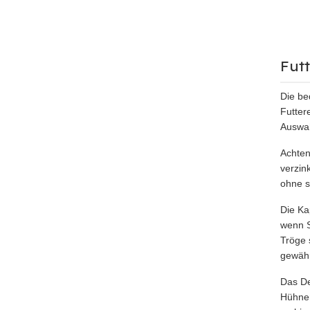
Fut
Die be
Futter
Auswah
Achten
verzin
ohne s
Die Ka
wenn S
Tröge 
gewähr
Das De
Hühner