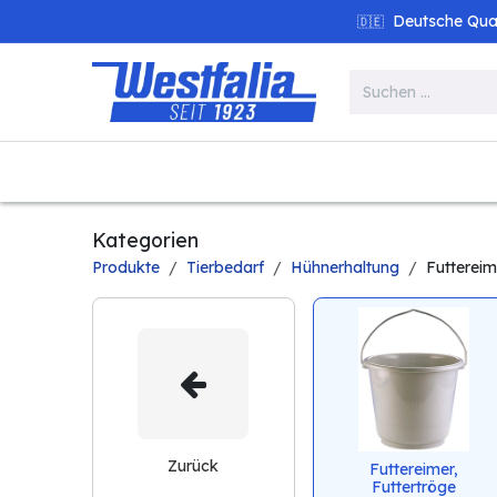
Zum Inhalt springen
Deutsche Quali
🇩🇪
Alle Produkte
Garten
Werk
Kategorien
Produkte
Tierbedarf
Hühnerhaltung
Futtereim
Zurück
Futtereimer,
Futtertröge