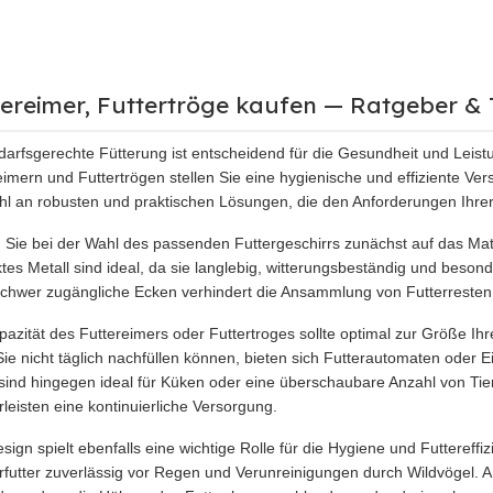
tereimer, Futtertröge kaufen — Ratgeber & 
darfsgerechte Fütterung ist entscheidend für die Gesundheit und Leistu
eimern und Futtertrögen stellen Sie eine hygienische und effiziente Verso
l an robusten und praktischen Lösungen, die den Anforderungen Ihre
 Sie bei der Wahl des passenden Futtergeschirrs zunächst auf das Mate
ktes Metall sind ideal, da sie langlebig, witterungsbeständig und besonde
chwer zugängliche Ecken verhindert die Ansammlung von Futterresten u
pazität des Futtereimers oder Futtertroges sollte optimal zur Größe 
ie nicht täglich nachfüllen können, bieten sich Futterautomaten oder
sind hingegen ideal für Küken oder eine überschaubare Anzahl von Tie
leisten eine kontinuierliche Versorgung.
sign spielt ebenfalls eine wichtige Rolle für die Hygiene und Futtereff
futter zuverlässig vor Regen und Verunreinigungen durch Wildvögel. Ant