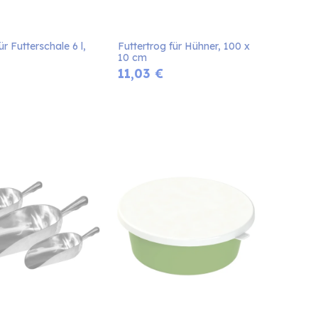
r Futterschale 6 l, 
Futtertrog für Hühner, 100 x 
10 cm
11,03
€