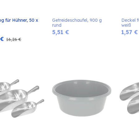
og für Hühner, 50 x 
Getreideschaufel, 900 g 
Deckel fü
In den
rund
weiß
Warenkorb
5,51
€
1,57
€
€
16,26
€