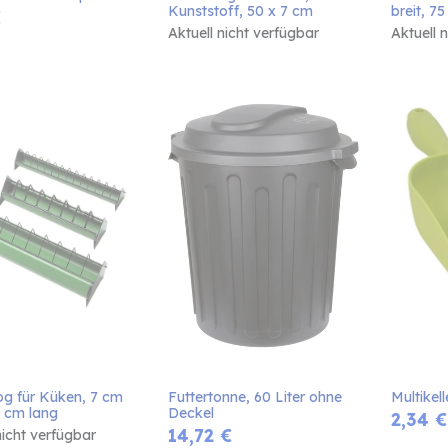
Kunststoff, 50 x 7 cm
breit, 7
€
Aktuell nicht verfügbar
Aktuell 
og für Küken, 7 cm 
Futtertonne, 60 Liter ohne 
Multikell
0 cm lang
Deckel
2,34
€
14,72
€
nicht verfügbar