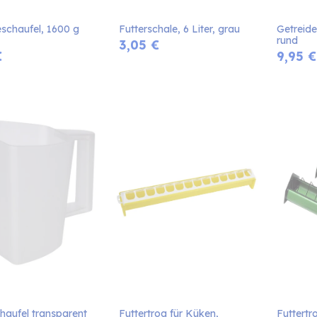
schaufel, 1600 g 
Futterschale, 6 Liter, grau
Getreide
rund
3,05
€
€
9,95
€
haufel transparent
Futtertrog für Küken, 
Futtertr