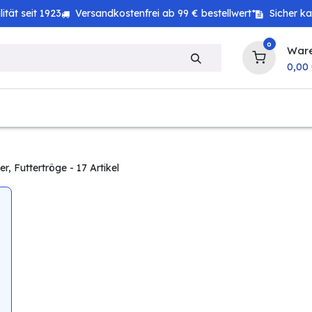
tät seit 1923
Versandkostenfrei ab 99 € bestellwert*
Sicher k
0
War
0,00
zeug
Technik
Haushalt
Landwirtschaft
er, Futtertröge
- 17 Artikel