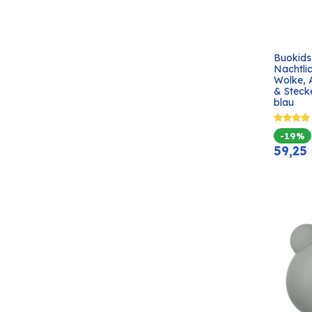
Buokids
Nachtli
Wolke, 
& Stecke
blau
-19%
59,25