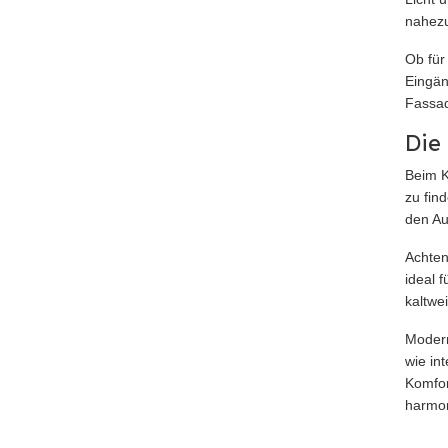
nahezu
Ob für
Eingän
Fassad
Die
Beim K
zu fin
den Au
Achten
ideal 
kaltwe
Mode
wie in
Komfor
harmon