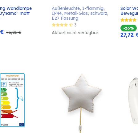
ving Wandlampe 
Außenleuchte, 1-flammig, 
Solar Wa
In den
"Dynamo" matt 
IP44, Metall-Glas, schwarz, 
Bewegu
Warenkorb
b
E27 Fassung
3
-26%
€
73,21
€
Aktuell nicht verfügbar
27,72