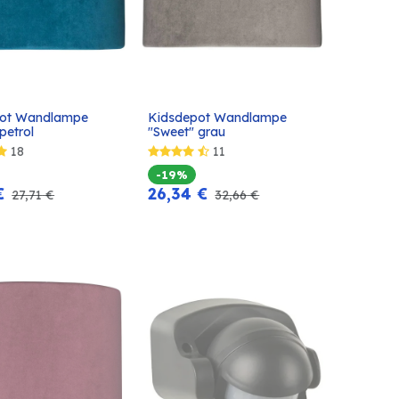
ot Wandlampe 
Kidsdepot Wandlampe 
In den
In den
petrol
"Sweet" grau
Warenkorb
Warenkorb
18
11
-19%
€
26,34
€
27,71
€
32,66
€