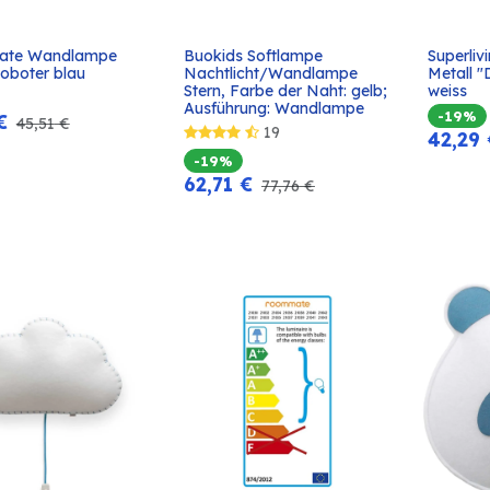
te Wandlampe 
Buokids Softlampe 
Superli
In den
In den
Roboter blau
Nachtlicht/Wandlampe 
Metall 
Warenkorb
Warenkorb
Stern, Farbe der Naht: gelb; 
weiss
Ausführung: Wandlampe
-19%
€
45,51
€
19
42,29
-19%
62,71
€
77,76
€