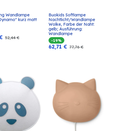
ving Wandlampe 
Buokids Softlampe 
In den
In den
"Dynamo" kurz matt 
Nachtlicht/Wandlampe 
Warenkorb
Warenkorb
Wolke, Farbe der Naht: 
gelb; Ausführung: 
Wandlampe
€
52,44
€
-19%
62,71
€
77,76
€