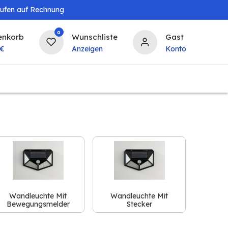
aufen auf Rechnung
0
enkorb
Wunschliste
Gast
€
Anzeigen
Konto
Baby & Kind
Tierbedarf
Bierzapfanlagen & 
Wandleuchte Mit
Wandleuchte Mit
Bewegungsmelder
Stecker