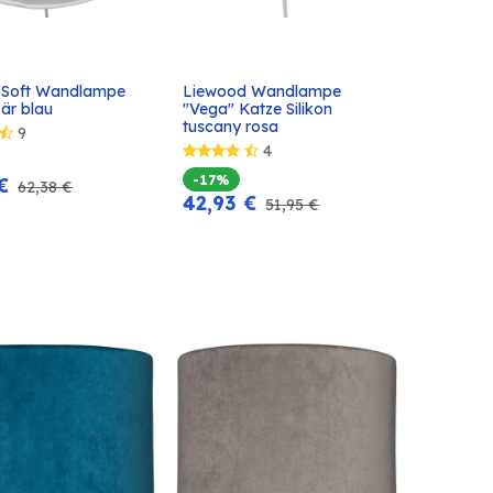
 Soft Wandlampe 
Liewood Wandlampe 
In den
In den
är blau
"Vega" Katze Silikon 
Warenkorb
Warenkorb
tuscany rosa
9
4
-17%
€
62,38
€
42,93
€
51,95
€