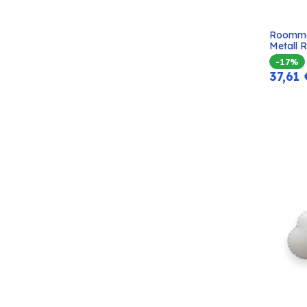
Roomma
Metall 
-17%
37,61