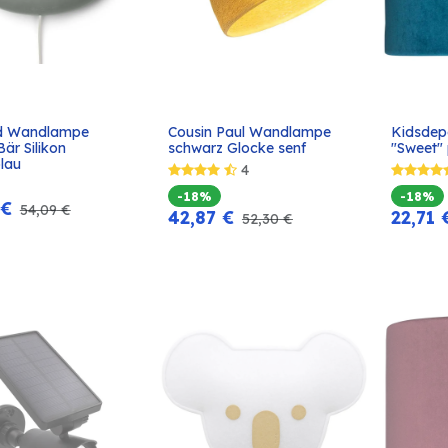
d Wandlampe 
Cousin Paul Wandlampe 
Kidsdep
In den
In den
är Silikon 
schwarz Glocke senf
"Sweet" 
Warenkorb
Warenkorb
lau
4
-18%
-18%
€
54,09
€
42,87
€
22,71
52,30
€