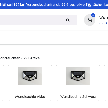
tät seit 1923
Versandkostenfrei ab 99 € bestellwert*
Sicher k
0
War
0,00
zeug
Technik
Haushalt
Landwirtschaft
andleuchten
- 291 Artikel
Wandleuchte Akku
Wandleuchte Schwarz