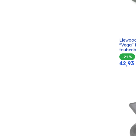
Liewoo
"Vega" B
taubenb
-21%
42,93