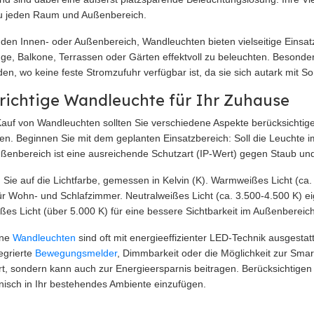
 jeden Raum und Außenbereich.
 den Innen- oder Außenbereich, Wandleuchten bieten vielseitige Einsat
ge, Balkone, Terrassen oder Gärten effektvoll zu beleuchten. Besonder
en, wo keine feste Stromzufuhr verfügbar ist, da sie sich autark mit 
 richtige Wandleuchte für Ihr Zuhause
auf von Wandleuchten sollten Sie verschiedene Aspekte berücksichtige
den. Beginnen Sie mit dem geplanten Einsatzbereich: Soll die Leuchte i
ßenbereich ist eine ausreichende Schutzart (IP-Wert) gegen Staub un
 Sie auf die Lichtfarbe, gemessen in Kelvin (K). Warmweißes Licht (ca
für Wohn- und Schlafzimmer. Neutralweißes Licht (ca. 3.500-4.500 K) ei
ißes Licht (über 5.000 K) für eine bessere Sichtbarkeit im Außenbereic
rne
Wandleuchten
sind oft mit energieeffizienter LED-Technik ausgestat
tegrierte
Bewegungsmelder
, Dimmbarkeit oder die Möglichkeit zur Smar
t, sondern kann auch zur Energieersparnis beitragen. Berücksichtigen
isch in Ihr bestehendes Ambiente einzufügen.