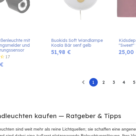
ßenleuchte mit 
Buokids Soft Wandlampe 
Kidsdep
gsmelder und 
Koala Bär senf gelb
"Sweet" 
ungssensor
51,98
€
25,00
17
€
1
2
3
4
5
dleuchten kaufen — Ratgeber & Tipps
uchten sind weit mehr als reine Lichtquellen; sie schaffen eine ange
und sind dabei eine äußerst platzsparende Beleuchtungslösung. Ihre Viel