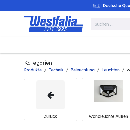
Zum Inhalt springen
Deutsche Quali
🇩🇪
Alle Produkte
Garten
Werk
Kategorien
Produkte
Technik
Beleuchtung
Leuchten
W
Zurück
Wandleuchte Außen