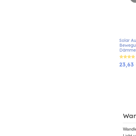
Solar Au
Bewegun
Dämmer
23,63
Wan
Wandle
Licht 