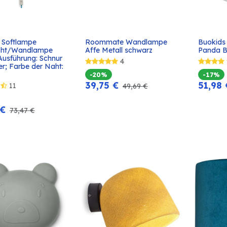
 Softlampe 
Roommate Wandlampe 
Buokids
In den
In den
cht/Wandlampe 
Affe Metall schwarz
Panda B
Warenkorb
Warenkorb
Ausführung: Schnur 
4
r; Farbe der Naht: 
-20%
-17%
39,75
€
51,98
11
49,69
€
€
73,47
€