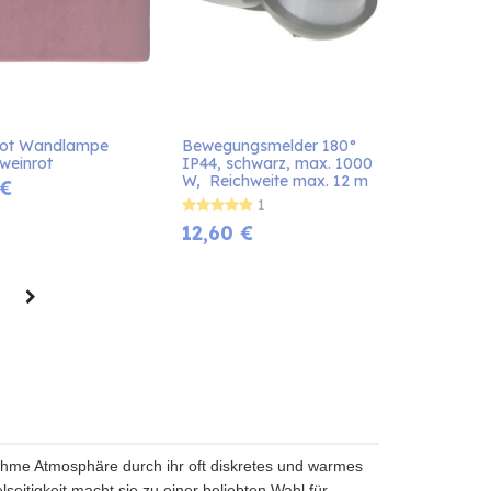
ot Wandlampe 
Bewegungsmelder 180° 
weinrot
IP44, schwarz, max. 1000 
W,  Reichweite max. 12 m
€
1
12,60
€
nehme Atmosphäre durch ihr oft diskretes und warmes
seitigkeit macht sie zu einer beliebten Wahl für