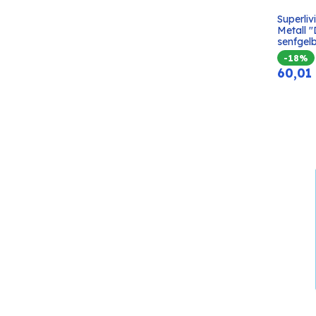
Superli
Metall 
senfgel
-18%
60,01