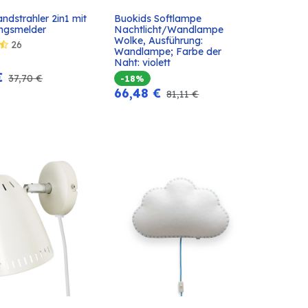
ndstrahler 2in1 mit 
Buokids Softlampe 
In den
In den
ngsmelder
Nachtlicht/Wandlampe 
Warenkorb
Warenkorb
Wolke, Ausführung: 
26
Wandlampe; Farbe der 
Naht: violett
€
37,70
€
-18%
66,48
€
81,11
€