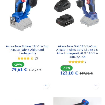
Accu-Twin Bohrer 18 V Li-Ion 
Akku-Twin Drill 18 V Li-Ion 
ATD18 (Ohne Akku und 
ATD18 + Akku 18 V Li-Ion 1,5 
Ladegerät)
Ah + Ladegerät ALG 18 V Li-
Ion, 2,4 Ah
15
7
-29%
-17%
79,61
€
112,25
€
123,10
€
147,72
€