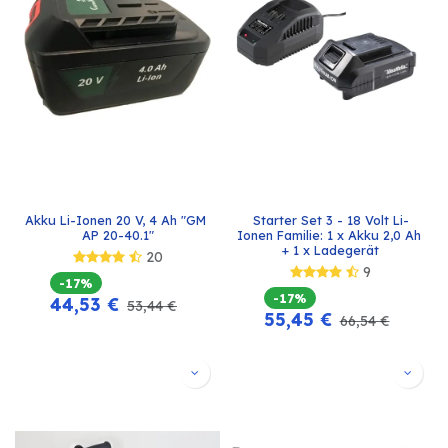
Akku Li-Ionen 20 V, 4 Ah "GM 
Starter Set 3 - 18 Volt Li-
AP 20-40.1"
Ionen Familie: 1 x Akku 2,0 Ah 
+ 1 x Ladegerät
20
9
-17%
-17%
44,53
€
53,44
€
55,45
€
66,54
€