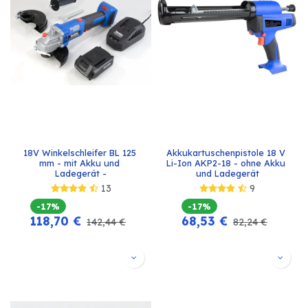
18V Winkelschleifer BL 125 
Akkukartuschenpistole 18 V 
mm - mit Akku und 
Li-Ion AKP2-18 - ohne Akku 
Ladegerät -
und Ladegerät
13
9
-17%
-17%
118,70
€
68,53
€
142,44
€
82,24
€