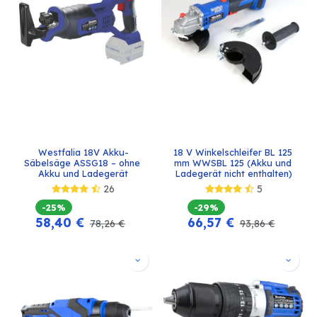
Westfalia 18V Akku-
18 V Winkelschleifer BL 125 
Säbelsäge ASSG18 – ohne 
mm WWSBL 125 (Akku und 
Akku und Ladegerät
Ladegerät nicht enthalten)
26
5
-25%
-29%
58,40
€
66,57
€
78,26
€
93,86
€