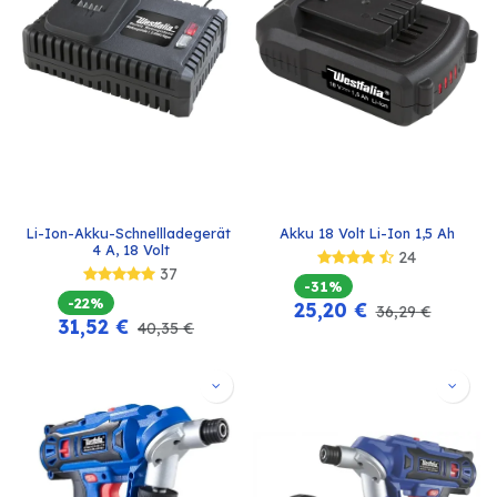
Li-Ion-Akku-Schnellladegerät 
Akku 18 Volt Li-Ion 1,5 Ah
4 A, 18 Volt
24
37
-31%
-22%
25,20
€
36,29
€
31,52
€
40,35
€