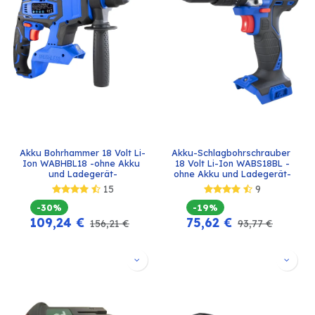
Akku Bohrhammer 18 Volt Li-
Akku-Schlagbohrschrauber 
Ion WABHBL18 -ohne Akku 
18 Volt Li-Ion WABS18BL -
und Ladegerät-
ohne Akku und Ladegerät-
15
9
-30%
-19%
109,24
€
75,62
€
156,21
€
93,77
€