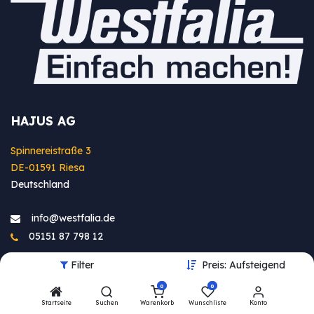
HAJUS AG
Spinnereistraße 3
DE-01591 Riesa
Deutschland
info@westfa​lia.de
05151 87 798 12
Filter
Preis: Aufsteigend
0
0
Startseite
Suchen
Warenkorb
Wunschliste
Konto
INFORMATIONEN