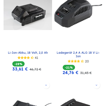
Li-Ion-Akku, 18 Volt, 2,0 Ah
Ladegerät 2,4 A ALG 18 V Li-
Ion
41
20
-28%
-21%
33,61
€
46,72
€
24,76
€
31,45
€