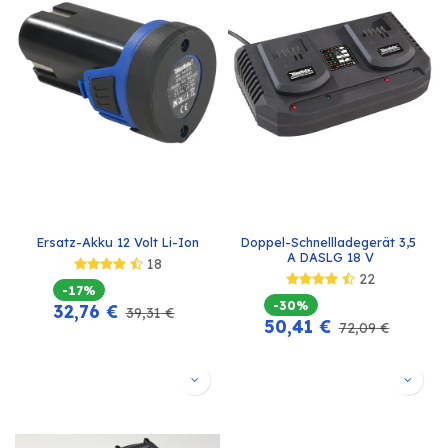
Ersatz-Akku 12 Volt Li-Ion
Doppel-Schnellladegerät 3,5 
A DASLG 18 V
18
22
-17%
-30%
32,76
€
39,31
€
50,41
€
72,09
€