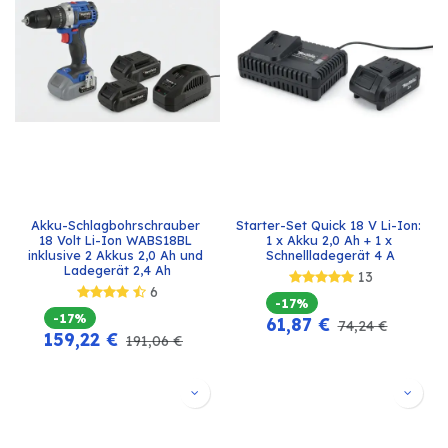
Akku-Schlagbohrschrauber 
Starter-Set Quick 18 V Li-Ion: 
18 Volt Li-Ion WABS18BL 
1 x Akku 2,0 Ah + 1 x 
inklusive 2 Akkus 2,0 Ah und 
Schnellladegerät 4 A
Ladegerät 2,4 Ah
13
6
-17%
-17%
61,87
€
74,24
€
159,22
€
191,06
€