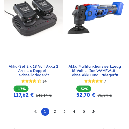
Akku-Set 2 x 18 Volt Akku 2 
Akku Multifunktionswerkzeug 
Ah + 1 x Doppel - 
18 Volt Li-Ion WAMFW18 - 
Schnellladegerät
ohne Akku und Ladegerät
14
7
-17%
-32%
117,62
€
52,70
€
141,14
€
76,94
€
1
2
3
4
5