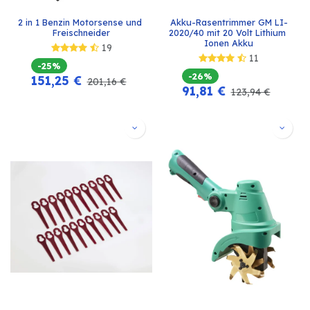
2 in 1 Benzin Motorsense und 
Akku-Rasentrimmer GM LI-
Freischneider
2020/40 mit 20 Volt Lithium 
Ionen Akku
19
11
-25%
-26%
151,25
€
201,16
€
91,81
€
123,94
€