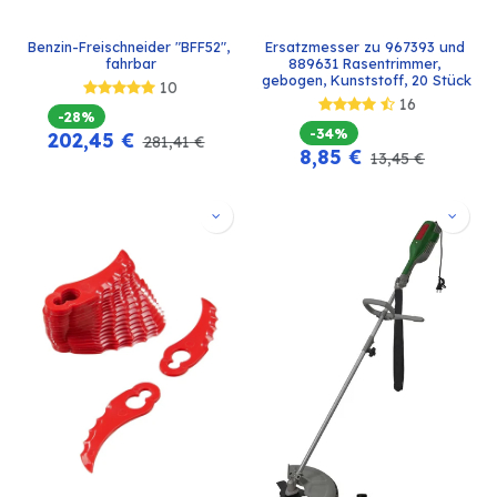
Benzin-Freischneider "BFF52", 
Ersatzmesser zu 967393 und 
fahrbar
889631 Rasentrimmer, 
gebogen, Kunststoff, 20 Stück
10
16
-28%
-34%
202,45
€
281,41
€
8,85
€
13,45
€