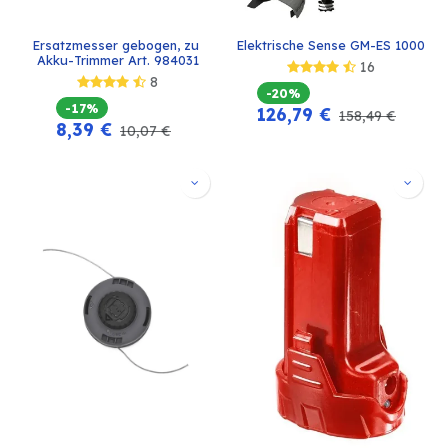
Ersatzmesser gebogen, zu 
Elektrische Sense GM-ES 1000
Akku-Trimmer Art. 984031
16
8
-20%
-17%
126,79
€
158,49
€
8,39
€
10,07
€