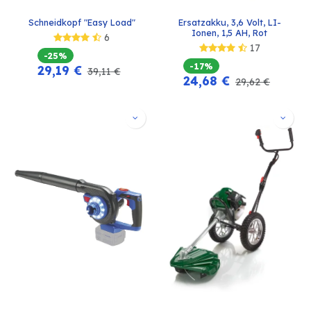
Schneidkopf "Easy Load"
Ersatzakku, 3,6 Volt, LI-
Ionen, 1,5 AH, Rot
6
17
-25%
-17%
29,19
€
39,11
€
24,68
€
29,62
€