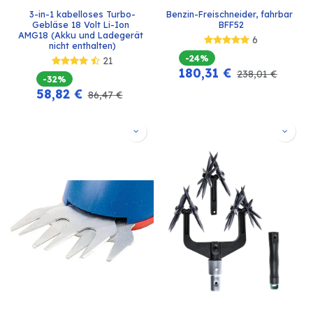
3-in-1 kabelloses Turbo-
Benzin-Freischneider, fahrbar 
Gebläse 18 Volt Li-Ion 
BFF52
AMG18 (Akku und Ladegerät 
6
nicht enthalten)
-24%
21
180,31
€
238,01
€
-32%
58,82
€
86,47
€