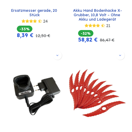
Ersatzmesser gerade, 20 
Akku Hand Bodenhacke X-
Stück
Grubber, 10,8 Volt – Ohne 
Akku und Ladegerät
24
21
-33%
-32%
8,39
€
12,50
€
58,82
€
86,47
€