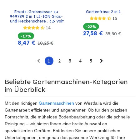
Ersatz-Grasmesser zu 
Gartenfräse 2 in 1
949789 2 in 1 LI-ION Gras- 
15
und Heckenschere , 3,6 Volt
-22%
14
27,58
€
35,30
€
-17%
8,47
€
10,25
€
1
2
3
4
5
Beliebte Gartenmaschinen-Kategorien
im Überblick
Mit den richtigen
Gartenmaschinen
von Westfalia wird die
Gartenarbeit effizienter und angenehmer. Ob für den präzisen
Formschnitt, die mühelose Bodenbearbeitung oder die schnelle
Reinigung – wir bieten Ihnen eine breite Auswahl an
spezialisierten Geräten. Entdecken Sie unsere praktischen
Unterkategorien, um genau das passende Werkzeug für Ihre