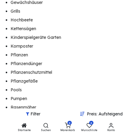
Gewächshäuser
Grills
Hochbeete
Kettensägen
Kinderspielgeräte Garten
Komposter
Pflanzen
Pflanzendünger
Pflanzenschutzmittel
Pflanzgefäße
Pools
Pumpen
Rasenmäher
Filter
Preis: Aufsteigend
Sonnenschutz, Sichtschutz
0
0
Teichbau
Startseite
Suchen
Warenkorb
Wunschliste
Konto
Terrassenstrahler