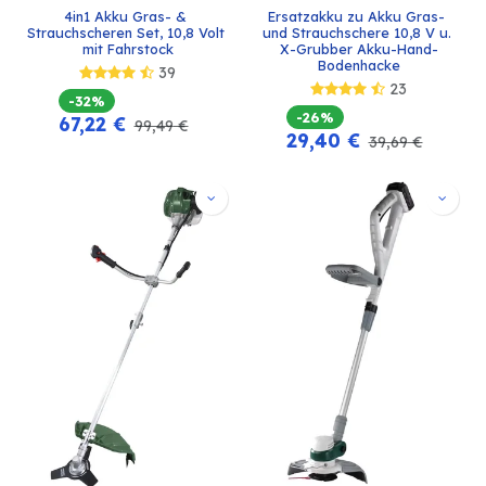
4in1 Akku Gras- & 
Ersatzakku zu Akku Gras- 
Strauchscheren Set, 10,8 Volt 
und Strauchschere 10,8 V u. 
mit Fahrstock
X-Grubber Akku-Hand-
Bodenhacke
39
23
-32%
-26%
67,22
€
99,49
€
29,40
€
39,69
€