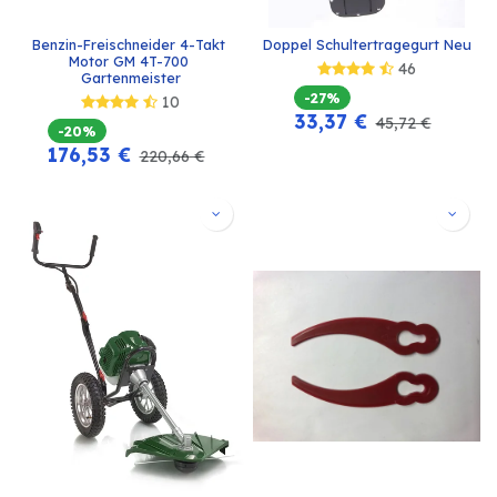
Benzin-Freischneider 4-Takt 
Doppel Schultertragegurt Neu
Motor GM 4T-700 
46
Gartenmeister
-27%
10
33,37
€
45,72
€
-20%
176,53
€
220,66
€