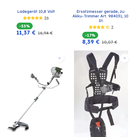
Ladegerät 10,8 Volt
Ersatzmesser gerade, zu 
Akku-Trimmer Art. 984031, 10 
26
St.
-33%
2
11,37
€
16,94
€
-17%
8,39
€
10,07
€