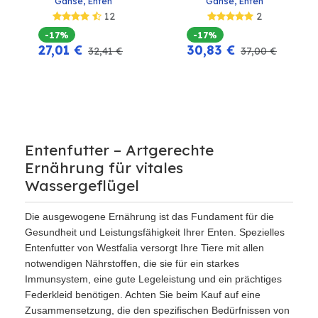
Gänse, Enten
Gänse, Enten
12
2
-17%
-17%
27,01
€
30,83
€
32,41
€
37,00
€
Entenfutter – Artgerechte
Ernährung für vitales
Wassergeflügel
Die ausgewogene Ernährung ist das Fundament für die
Gesundheit und Leistungsfähigkeit Ihrer Enten. Spezielles
Entenfutter von Westfalia versorgt Ihre Tiere mit allen
notwendigen Nährstoffen, die sie für ein starkes
Immunsystem, eine gute Legeleistung und ein prächtiges
Federkleid benötigen. Achten Sie beim Kauf auf eine
Zusammensetzung, die den spezifischen Bedürfnissen von