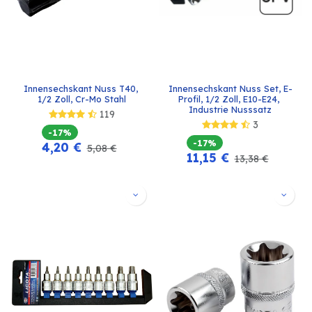
Innensechskant Nuss T40, 
Innensechskant Nuss Set, E-
1/2 Zoll, Cr-Mo Stahl
Profil, 1/2 Zoll, E10-E24, 
Industrie Nusssatz
119
3
-17%
-17%
4,20
€
5,08
€
11,15
€
13,38
€