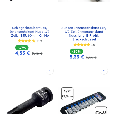
Schlagschraubernuss, 
Aussen Innensechskant E12, 
Innensechskant Nuss 1/2 
1/2 Zoll, Innensechskant 
Zoll, , T55, 60mm, Cr-Mo
Nuss lang, E-Profil, 
Steckschlüssel
119
16
-17%
-20%
4,55
€
5,46
€
5,33
€
6,66
€