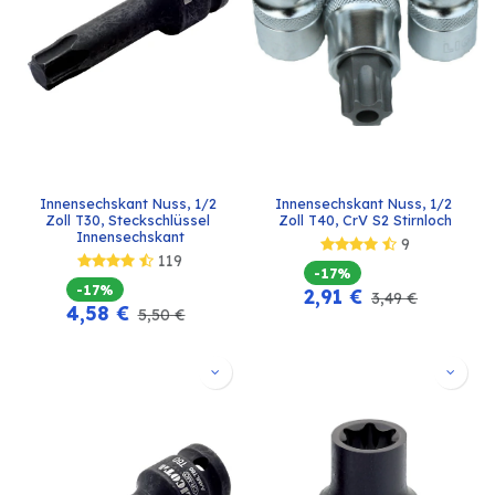
Innensechskant Nuss, 1/2 
Innensechskant Nuss, 1/2 
Zoll T30, Steckschlüssel 
Zoll T40, CrV S2 Stirnloch
Innensechskant
9
119
-17%
-17%
2,91
€
3,49
€
4,58
€
5,50
€