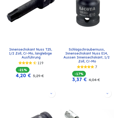
Innensechskant Nuss T25, 
Schlagschraubernuss, 
1/2 Zoll, Cr-Mo, langlebige 
Innensechskant Nuss E14, 
Ausführung
Aussen Innensechskant, 1/2 
Zoll, Cr-Mo
119
7
-21%
-17%
4,20
€
5,29
€
3,37
€
4,04
€