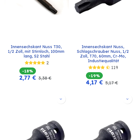
Innensechskant Nuss T30, 
Innensechskant Nuss, 
1/2 Zoll, mit Stirnloch, 100mm 
Schlagschrauber Nuss, 1/2 
lang, S2 Stahl
Zoll, T70, 60mm, Cr-Mo, 
Industiequalität
2
119
-18%
-19%
2,77
€
3,38
€
4,17
€
5,17
€