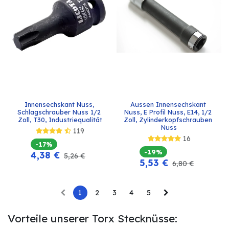
Innensechskant Nuss, 
Aussen Innensechskant 
Schlagschrauber Nuss 1/2 
Nuss, E Profil Nuss, E14, 1/2 
Zoll, T30, Industriequalität
Zoll, Zylinderkopfschrauben 
Nuss
119
16
-17%
-19%
4,38
€
5,26
€
5,53
€
6,80
€
1
2
3
4
5
Vorteile unserer Torx Stecknüsse: