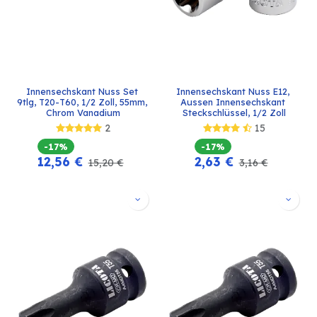
Innensechskant Nuss Set 
Innensechskant Nuss E12, 
9tlg, T20-T60, 1/2 Zoll, 55mm, 
Aussen Innensechskant 
Chrom Vanadium
Steckschlüssel, 1/2 Zoll
2
15
-17%
-17%
12,56
€
2,63
€
15,20
€
3,16
€