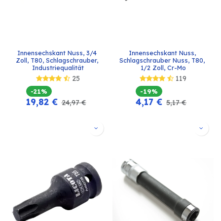
Innensechskant Nuss, 3/4 
Innensechskant Nuss, 
Zoll, T80, Schlagschrauber, 
Schlagschrauber Nuss, T80, 
Industriequalität
1/2 Zoll, Cr-Mo
25
119
-21%
-19%
19,82
€
4,17
€
24,97
€
5,17
€