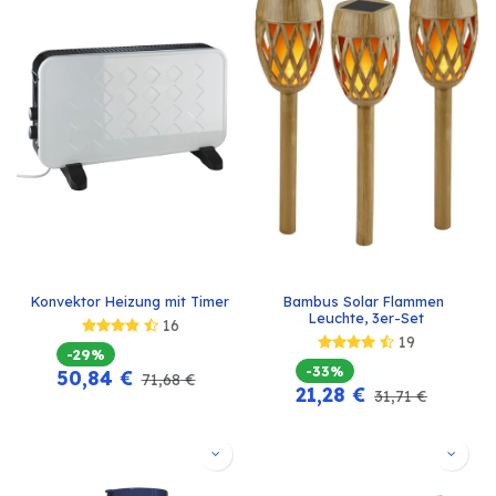
Konvektor Heizung mit Timer
Bambus Solar Flammen 
Leuchte, 3er-Set
16
19
-29%
-33%
50,84
€
71,68
€
21,28
€
31,71
€