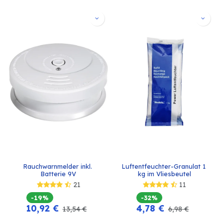
Rauchwarnmelder inkl. 
Luftentfeuchter-Granulat 1 
Batterie 9V
kg im Vliesbeutel
21
11
-19%
-32%
10,92
€
4,78
€
13,54
€
6,98
€