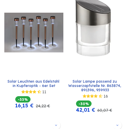
Solar Leuchten aus Edelstahl 
Solar Lampe passend zu 
in Kupferoptik - 6er Set
Wasserzapfstelle Nr. 863874, 
891396, 959933
11
16
-33%
-30%
16,15
€
24,22
€
42,01
€
60,07
€