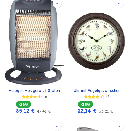
Halogen Heizgerät, 3 Stufen
Uhr mit Vogelgezwitscher
16
15
-26%
-33%
35,12
€
22,14
€
47,41
€
33,21
€