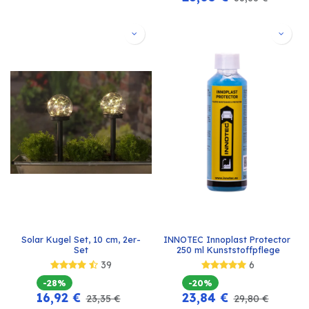
Solar Kugel Set, 10 cm, 2er-
INNOTEC Innoplast Protector 
Set
250 ml Kunststoffpflege
39
6
-28%
-20%
16,92
€
23,84
€
23,35
€
29,80
€