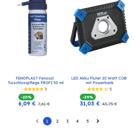
FENOPLAST Fenosol 
LED Akku Fluter 20 Watt COB 
Türschlosspflege PROFI 50 ml
mit Powerbank
3
5
-20%
-29%
6,09
€
31,03
€
7,61
€
43,75
€
1
2
3
4
5