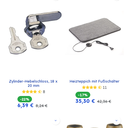
Zylinder-Hebelschloss, 18 x 
Heizteppich mit Fußschalter
20 mm
11
8
-17%
-22%
35,30
€
42,36
€
6,39
€
8,24
€