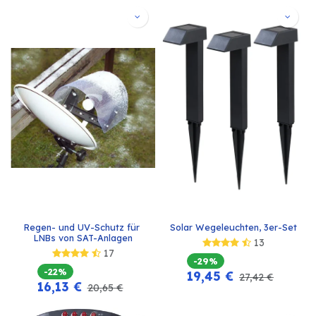
Regen- und UV-Schutz für 
Solar Wegeleuchten, 3er-Set
LNBs von SAT-Anlagen
13
17
-29%
-22%
19,45
€
27,42
€
16,13
€
20,65
€