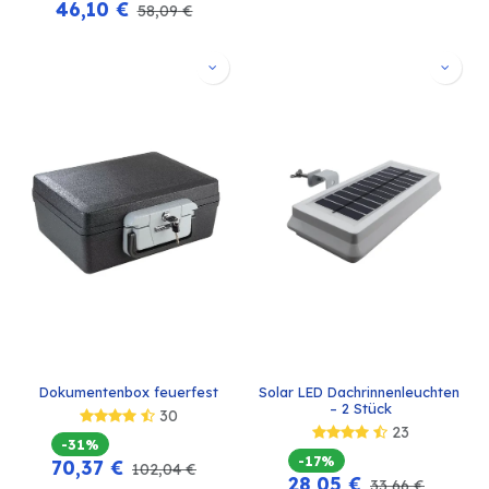
46,10
€
58,09
€
Dokumentenbox feuerfest
Solar LED Dachrinnenleuchten 
– 2 Stück
30
23
-31%
-17%
70,37
€
102,04
€
28,05
€
33,66
€