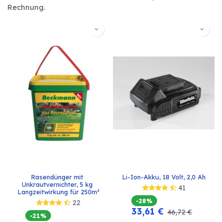
Rechnung.
Rasendünger mit 
Li-Ion-Akku, 18 Volt, 2,0 Ah
Unkrautvernichter, 5 kg 
41
Langzeitwirkung für 250m²
-28%
22
33,61
€
46,72
€
-21%