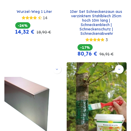
Wurzel-Weg 1 Liter
10er Set Schneckenzaun aus 
verzinktem Stahlblech 25cm 
14
hoch 10m lang | 
Schneckenblech | 
-24%
Schneckenschutz | 
14,32
€
18,90
€
Schneckenabwehr
3
-17%
80,76
€
96,91
€