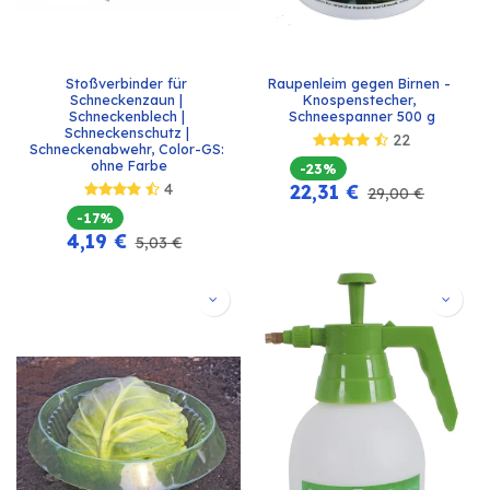
Stoßverbinder für 
Raupenleim gegen Birnen - 
Schneckenzaun | 
Knospenstecher, 
Schneckenblech | 
Schneespanner 500 g
Schneckenschutz | 
22
Schneckenabwehr, Color-GS: 
ohne Farbe
-23%
4
22,31
€
29,00
€
-17%
4,19
€
5,03
€