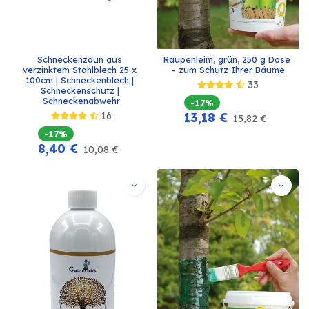
Schneckenzaun aus 
Raupenleim, grün, 250 g Dose 
verzinktem Stahlblech 25 x 
- zum Schutz Ihrer Bäume
100cm | Schneckenblech | 
33
Schneckenschutz | 
Schneckenabwehr
-17%
16
13,18
€
15,82
€
-17%
8,40
€
10,08
€