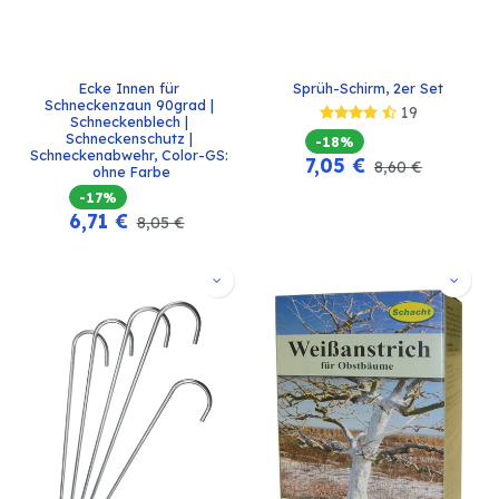
Ecke Innen für 
Sprüh-Schirm, 2er Set
Schneckenzaun 90grad | 
19
Schneckenblech | 
Schneckenschutz | 
-18%
Schneckenabwehr, Color-GS: 
7,05
€
8,60
€
ohne Farbe
-17%
6,71
€
8,05
€