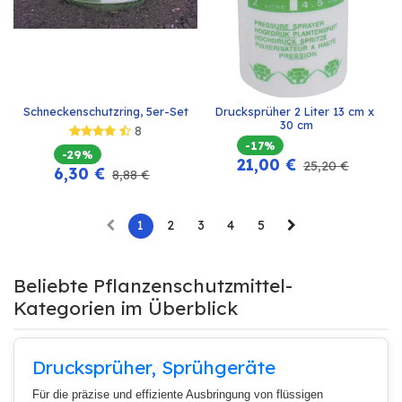
Schneckenschutzring, 5er-Set
Drucksprüher 2 Liter 13 cm x 
30 cm
8
-17%
-29%
21,00
€
25,20
€
6,30
€
8,88
€
1
2
3
4
5
Beliebte Pflanzenschutzmittel-
Kategorien im Überblick
Drucksprüher, Sprühgeräte
Für die präzise und effiziente Ausbringung von flüssigen