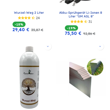
Wurzel-Weg 2 Liter
Akku-Sprühgerät Li-Ionen 8 
Liter "GM ASL 8"
24
31
-18%
-19%
29,40
€
35,87
€
75,50
€
92,86
€