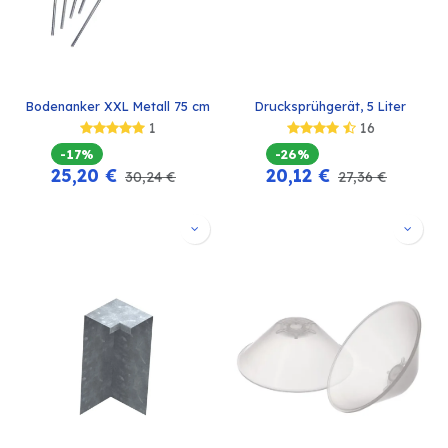
Bodenanker XXL Metall 75 cm
Drucksprühgerät, 5 Liter
1
16
-17%
-26%
25,20
€
20,12
€
30,24
€
27,36
€