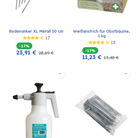
Bodenanker XL Metall 50 cm
Weißanstrich für Obstbäume, 
1 kg
17
15
-17%
-17%
23,91
€
28,69
€
11,23
€
13,48
€