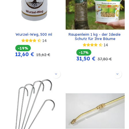
Wurzel-Weg, 500 ml
Raupenleim 1 kg - der Ideale 
Schutz für Ihre Bäume
14
14
-19%
-17%
12,60
€
15,62
€
31,50
€
37,80
€