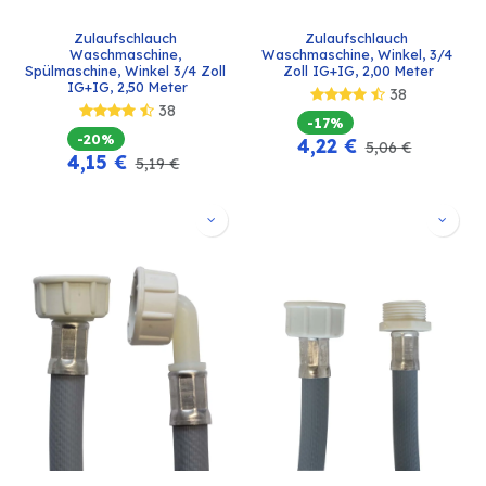
Zulaufschlauch 
Zulaufschlauch 
Waschmaschine, 
Waschmaschine, Winkel, 3/4 
Spülmaschine, Winkel 3/4 Zoll 
Zoll IG+IG, 2,00 Meter
IG+IG, 2,50 Meter
38
38
-17%
-20%
4,22
€
5,06
€
4,15
€
5,19
€