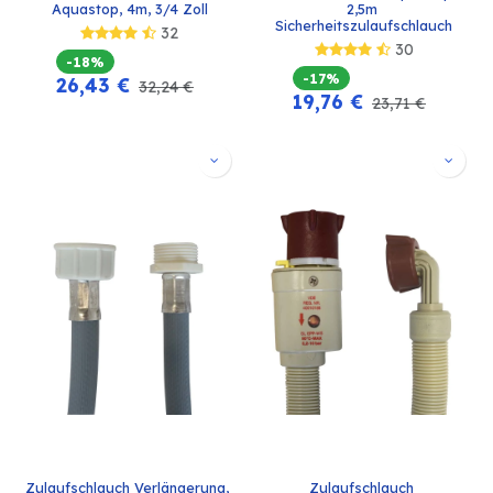
Aquastop, 4m, 3/4 Zoll
2,5m 
Sicherheitszulaufschlauch
32
30
-18%
-17%
26,43
€
32,24
€
19,76
€
23,71
€
Zulaufschlauch Verlängerung, 
Zulaufschlauch 