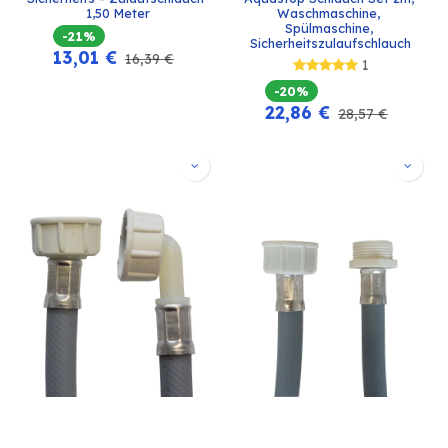
1,50 Meter
Waschmaschine, 
Spülmaschine, 
-21%
Sicherheitszulaufschlauch
13,01
€
16,39
€
1
-20%
22,86
€
28,57
€