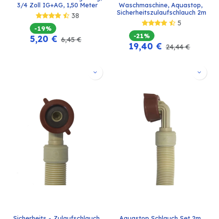
3/4 Zoll IG+AG, 1,50 Meter
Waschmaschine, Aquastop, 
Sicherheitszulaufschlauch 2m
38
5
-19%
-21%
5,20
€
6,45
€
19,40
€
24,44
€
Sicherheits - Zulaufschlauch 
Aquastop Schlauch Set 2m, 