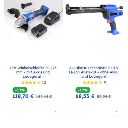
18V Winkelschleifer BL 125 
Akkukartuschenpistole 18 V 
mm - mit Akku und 
Li-Ion AKP2-18 - ohne Akku 
Ladegerät -
und Ladegerät
13
9
-17%
-17%
118,70
€
68,53
€
142,44
€
82,24
€