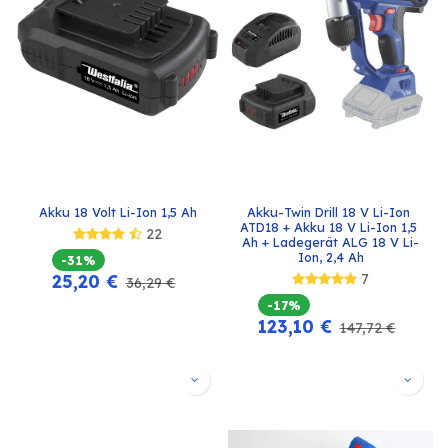
Akku 18 Volt Li-Ion 1,5 Ah
Akku-Twin Drill 18 V Li-Ion 
ATD18 + Akku 18 V Li-Ion 1,5 
22
Ah + Ladegerät ALG 18 V Li-
Ion, 2,4 Ah
-31%
25,20
€
7
36,29
€
-17%
123,10
€
147,72
€