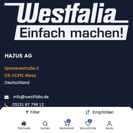
HAJUS AG
Spinnereistraße 3
DE-01591 Riesa
Deutschland
info@westfa​lia.de
05151 87 798 12
Filter
Empfohlen
0
0
Startseite
Suchen
Warenkorb
Wunschliste
Konto