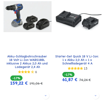
Akku-Schlagbohrschrauber 
Starter-Set Quick 18 V Li-Ion: 
18 Volt Li-Ion WABS18BL 
1 x Akku 2,0 Ah + 1 x 
inklusive 2 Akkus 2,0 Ah und 
Schnellladegerät 4 A
Ladegerät 2,4 Ah
13
6
-17%
-17%
61,87
€
74,24
€
159,22
€
191,06
€