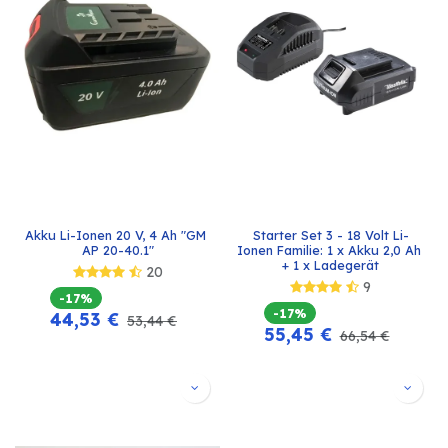
Akku Li-Ionen 20 V, 4 Ah "GM 
Starter Set 3 - 18 Volt Li-
AP 20-40.1"
Ionen Familie: 1 x Akku 2,0 Ah 
+ 1 x Ladegerät
20
9
-17%
-17%
44,53
€
53,44
€
55,45
€
66,54
€