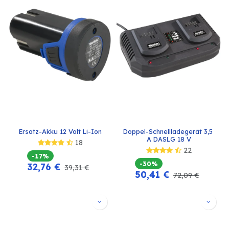
Ersatz-Akku 12 Volt Li-Ion
Doppel-Schnellladegerät 3,5 
A DASLG 18 V
18
22
-17%
-30%
32,76
€
39,31
€
50,41
€
72,09
€