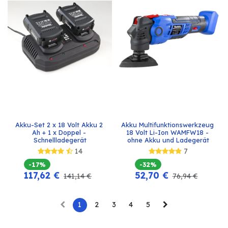
Akku-Set 2 x 18 Volt Akku 2 
Akku Multifunktionswerkzeug 
Ah + 1 x Doppel - 
18 Volt Li-Ion WAMFW18 - 
Schnellladegerät
ohne Akku und Ladegerät
14
7
-17%
-32%
117,62
€
52,70
€
141,14
€
76,94
€
1
2
3
4
5