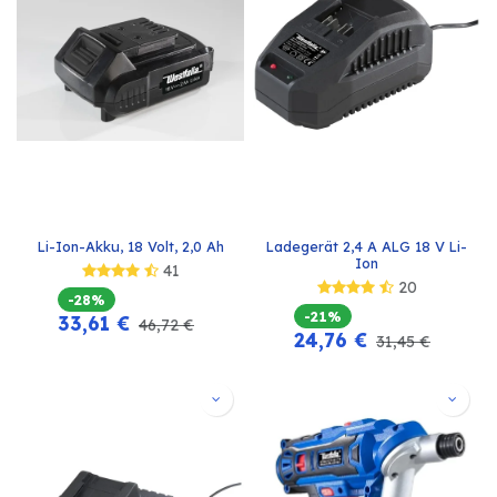
Li-Ion-Akku, 18 Volt, 2,0 Ah
Ladegerät 2,4 A ALG 18 V Li-
Ion
41
20
-28%
-21%
33,61
€
46,72
€
24,76
€
31,45
€