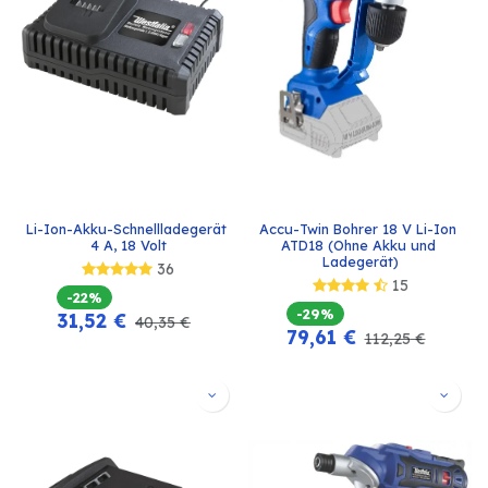
Li-Ion-Akku-Schnellladegerät 
Accu-Twin Bohrer 18 V Li-Ion 
4 A, 18 Volt
ATD18 (Ohne Akku und 
Ladegerät)
36
15
-22%
-29%
31,52
€
40,35
€
79,61
€
112,25
€