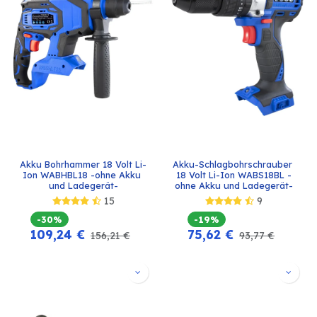
Akku Bohrhammer 18 Volt Li-
Akku-Schlagbohrschrauber 
Ion WABHBL18 -ohne Akku 
18 Volt Li-Ion WABS18BL -
und Ladegerät-
ohne Akku und Ladegerät-
15
9
-30%
-19%
109,24
€
75,62
€
156,21
€
93,77
€