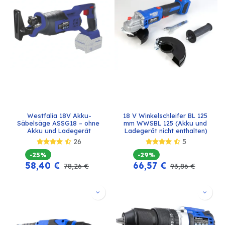
Westfalia 18V Akku-
18 V Winkelschleifer BL 125 
Säbelsäge ASSG18 – ohne 
mm WWSBL 125 (Akku und 
Akku und Ladegerät
Ladegerät nicht enthalten)
26
5
-25%
-29%
58,40
€
66,57
€
78,26
€
93,86
€