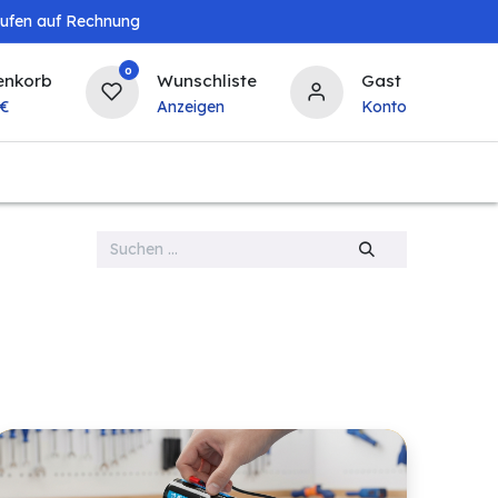
aufen auf Rechnung
0
enkorb
Wunschliste
Gast
€
Anzeigen
Konto
Baby & Kind
Tierbedarf
Bierzapfanlagen & 