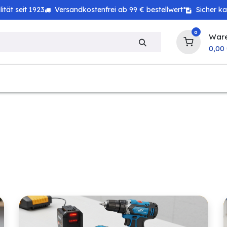
tät seit 1923
Versandkostenfrei ab 99 € bestellwert*
Sicher k
0
War
0,00
zeug
Technik
Haushalt
Landwirtschaft