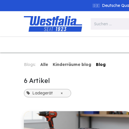
Zum Inhalt springen
Deutsche Quali
🇩🇪
Alle Produkte
Garten
Werk
Blogs:
Alle
Kinderräume blog
Blog
6 Artikel
Ladegerät
×