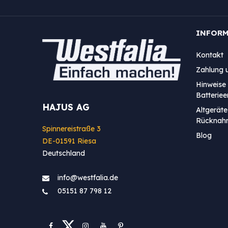
INFOR
Kontakt
Zahlung 
Hinweise 
Batterie
HAJUS AG
Altgeräte
Rücknah
Spinnereistraße 3
Blog
DE-01591 Riesa
Deutschland
info@westfa​lia.de
05151 87 798 12