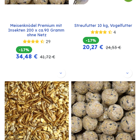
Meisenknödel Premium mit 
Streufutter 10 kg, Vogelfutter
Insekten 200 x ca.90 Gramm 
4
ohne Netz
-17%
29
20,27
€
24,53
€
-17%
34,48
€
41,72
€