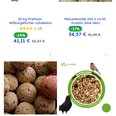
20 kg Premium 
Meisenknödel 200 x ca.90 
Wildvogelfutter schalenlos
Gramm ohne Netz
15
-17%
34,57
€
41,48
€
-19%
41,11
€
50,57
€