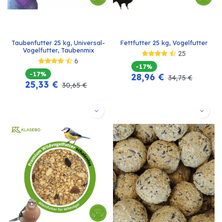
Taubenfutter 25 kg, Universal-
Fettfutter 25 kg, Vogelfutter
Vogelfutter, Taubenmix
25
6
-17%
-17%
28,96
€
34,75
€
25,33
€
30,65
€