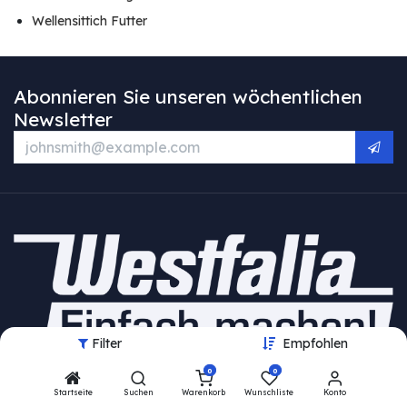
Wellensittich Futter
Abonnieren Sie unseren wöchentlichen
Newsletter
Filter
Empfohlen
0
0
HAJUS AG
Startseite
Suchen
Warenkorb
Wunschliste
Konto