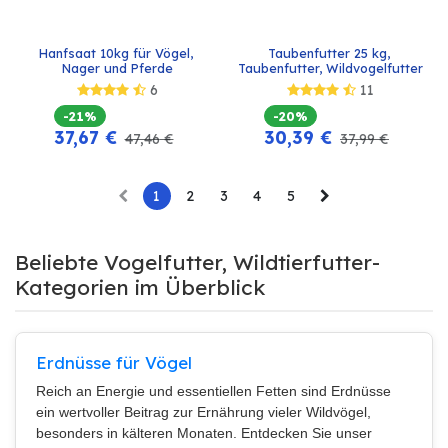
Hanfsaat 10kg für Vögel, 
Taubenfutter 25 kg, 
Nager und Pferde
Taubenfutter, Wildvogelfutter
6
11
-21%
-20%
37,67
€
30,39
€
47,46
€
37,99
€
1
2
3
4
5
Beliebte Vogelfutter, Wildtierfutter-
Kategorien im Überblick
Erdnüsse für Vögel
Reich an Energie und essentiellen Fetten sind Erdnüsse
ein wertvoller Beitrag zur Ernährung vieler Wildvögel,
besonders in kälteren Monaten. Entdecken Sie unser