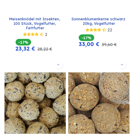
Meisenknödel mit Insekten, 
Sonnenblumenkerne schwarz 
100 Stück, Vogelfutter, 
20kg, Vogelfutter
Fettfutter
22
2
-17%
-17%
33,00
€
39,60
€
23,32
€
28,22
€