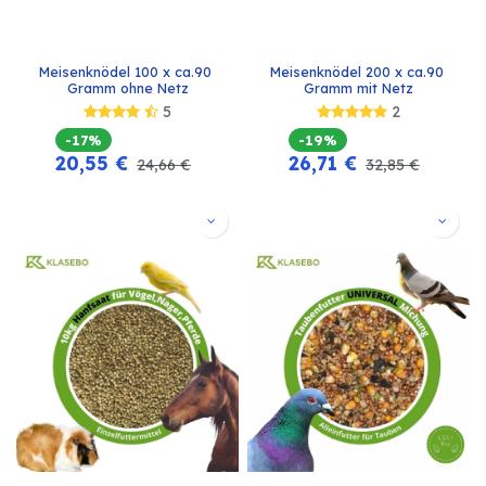
Meisenknödel 100 x ca.90 
Meisenknödel 200 x ca.90 
Gramm ohne Netz
Gramm mit Netz
5
2
-17%
-19%
20,55
€
26,71
€
24,66
€
32,85
€