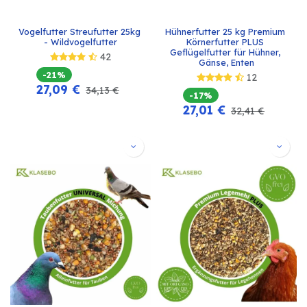
Vogelfutter Streufutter 25kg 
Hühnerfutter 25 kg Premium 
- Wildvogelfutter
Körnerfutter PLUS 
Geflügelfutter für Hühner, 
42
Gänse, Enten
-21%
12
27,09
€
34,13
€
-17%
27,01
€
32,41
€