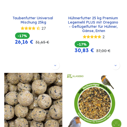
Taubenfutter Universal 
Hühnerfutter 25 kg Premium 
Mischung 25kg
Legemehl PLUS mit Oregano 
- Geflügelfutter für Hühner, 
27
Gänse, Enten
-17%
2
26,16
€
31,65
€
-17%
30,83
€
37,00
€