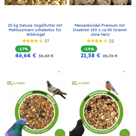
20 kg Deluxe Vogelfutter mit 
Meisenknödel Premium mit 
Mehlwürmern schalenlos für 
Insekten 100 x ca.90 Gramm 
Wildvögel
ohne Netz
37
22
-17%
-19%
46,64
€
21,58
€
56,43
€
26,76
€