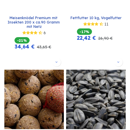
Meisenknödel Premium mit 
Fettfutter 10 kg, Vogelfutter
Insekten 200 x ca.90 Gramm 
11
mit Netz
-17%
6
22,42
€
26,90
€
-21%
34,64
€
43,65
€