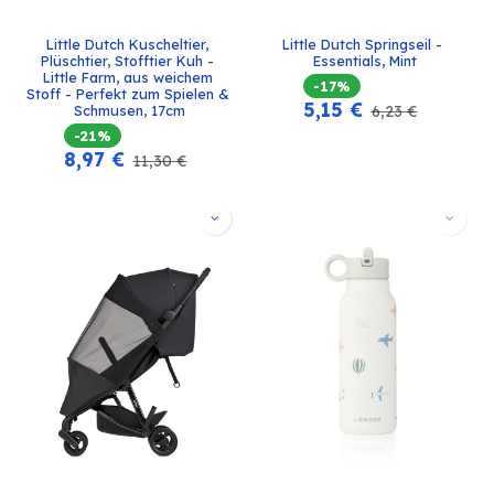
Little Dutch Kuscheltier, 
Little Dutch Springseil - 
Plüschtier, Stofftier Kuh - 
Essentials, Mint
Little Farm, aus weichem 
-17%
Stoff - Perfekt zum Spielen & 
5,15
€
Schmusen, 17cm
6,23
€
-21%
8,97
€
11,30
€