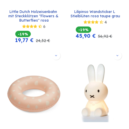
Little Dutch Holzeisenbahn 
Lilipinso Wandsticker L 
mit Steckklötzen "Flowers & 
Stielblüten rosa taupe grau
Butterflies" rosa
4
6
-19%
-19%
45,90
€
56,92
€
19,77
€
24,32
€