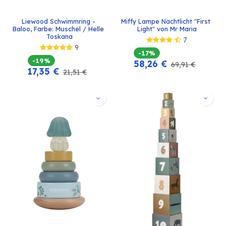
Liewood Schwimmring - 
Miffy Lampe Nachtlicht "First 
Baloo, Farbe: Muschel / Helle 
Light" von Mr Maria
Toskana
7
9
-17%
-19%
58,26
€
69,91
€
17,35
€
21,51
€