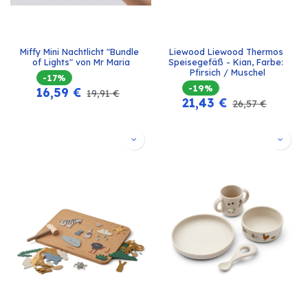
Miffy Mini Nachtlicht "Bundle 
Liewood Liewood Thermos 
of Lights" von Mr Maria
Speisegefäß - Kian, Farbe: 
Pfirsich / Muschel
-17%
-19%
16,59
€
19,91
€
21,43
€
26,57
€