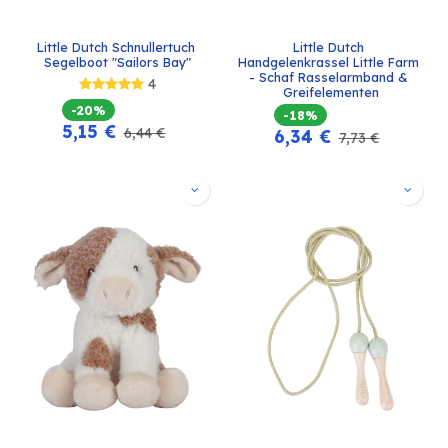
Little Dutch Schnullertuch 
Little Dutch 
Segelboot "Sailors Bay"
Handgelenkrassel Little Farm 
- Schaf Rasselarmband & 
4
Greifelementen
-20%
-18%
5,15
€
6,44
€
6,34
€
7,73
€