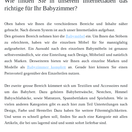
Wie finden Sie in unserem Internetladen das
richtige für Ihr Babyzimmer?
Oben haben wir Ihnen die verschiedenen Bereiche und Inhalte näher
gebracht. Nach diesem System ist auch unser Internetladen aufgebaut.
Den grössten Bereich nehmen hier die
Babymöbel
ein. Um Ihnen das Stöbern
zu erleichtern, haben wir die einzelnen Möbel für Sie mannigfaltig
aufgearbeitet. Ein Auswahl nach den einzelnen Babymöbeln ist genauso
selbstverständlich, wie eine Einteilung nach Design, Möbelstil und natürlich
auch Marken. Desweiteren bieten wir Ihnen auch einzelne Marken und
Modelle als
Babyzimmer komplett
an. Gerade hier können Sie einen
Preisvorteil gegenüber den Einzelteilen nutzen.
Der zweite grosse Bereich kümmert sich um Textilien und Accessoires rund
um das Babybett. Dazu gehören Babybettwäsche, Nestchen, Himmel
Babyschlafsäcke, sowie Matratzen, Spannbettlaken und Spieluhren. Wie in
vielen anderen Kategorien gibt es auch hier zum Teil Unterteilungen nach
Design, Farbe und Hersteller. Dazu haben Sie weitere Filtermöglichkeiten.
Und wenn es schnell gehen soll, finden Sie auch eine Kategorie mit allen
Artikeln, die bei uns lagernd sind und somit sofort lieferbar sind.