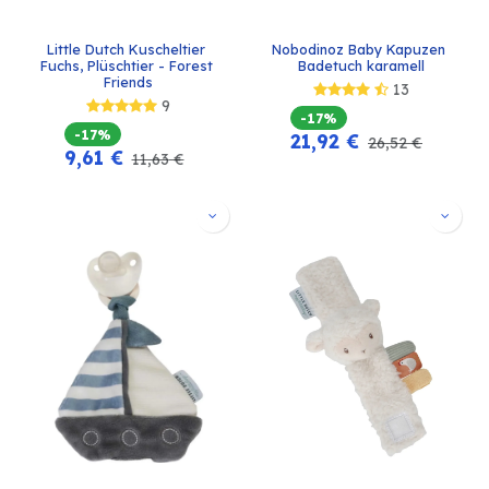
Little Dutch Kuscheltier 
Nobodinoz Baby Kapuzen 
Fuchs, Plüschtier - Forest 
Badetuch karamell
Friends
13
9
-17%
-17%
21,92
€
26,52
€
9,61
€
11,63
€