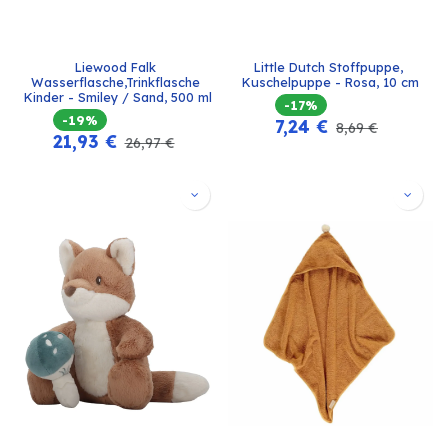
Liewood Falk 
Little Dutch Stoffpuppe, 
Wasserflasche,Trinkflasche 
Kuschelpuppe - Rosa, 10 cm
Kinder - Smiley / Sand, 500 ml
-17%
-19%
7,24
€
8,69
€
21,93
€
26,97
€