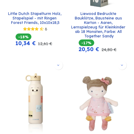
Little Dutch Stapelturm Holz, 
Liewood Bedruckte 
Stapelspiel - mit Ringen 
Bauklötze, Bausteine aus 
Forest Friends, 10x10x18,5
Karton - Aaren, 
Lernspielzeug für Kleinkinder 
6
ab 18 Monaten, Farbe: All 
Together Sandy
-18%
10,34
€
-17%
12,61
€
20,50
€
24,80
€