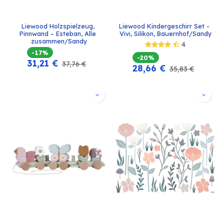
Liewood Holzspielzeug, 
Liewood Kindergeschirr Set - 
Pinnwand – Esteban, Alle 
Vivi, Silikon, Bauernhof/Sandy
zusammen/Sandy
4
-17%
-20%
31,21
€
37,76
€
28,66
€
35,83
€