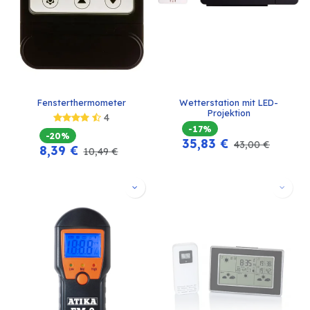
Fensterthermometer
Wetterstation mit LED-
Projektion
4
-17%
-20%
35,83
€
43,00
€
8,39
€
10,49
€