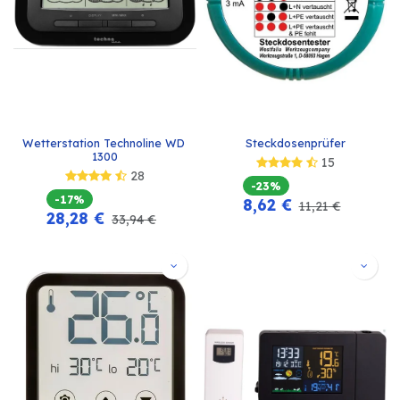
Wetterstation Technoline WD 
Steckdosenprüfer
1300
15
28
-23%
-17%
8,62
€
11,21
€
28,28
€
33,94
€