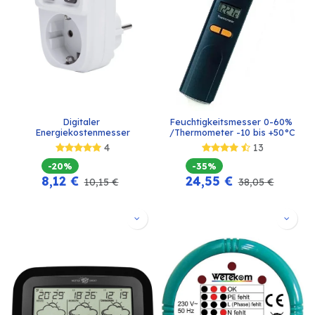
Digitaler 
Feuchtigkeitsmesser 0-60% 
Energiekostenmesser
/Thermometer -10 bis +50°C
4
13
-20%
-35%
8,12
€
24,55
€
10,15
€
38,05
€