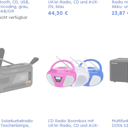
tooth, CD, USB, 
UKW-Radio, CD und AUX-
Radio mi
Encoding, grau, 
IN, blau
Akku- un
DAB/GR
44,30
€
23,87
nicht verfügbar
 Solarkurbelradio 
CD Radio Boombox mit 
Multifun
 Taschenlampe, 
UKW-Radio, CD und AUX-
DIRA S2