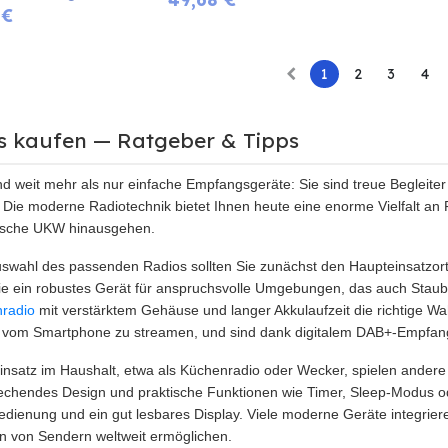
€
1
2
3
4
s kaufen — Ratgeber & Tipps
nd weit mehr als nur einfache Empfangsgeräte: Sie sind treue Begleiter
. Die moderne Radiotechnik bietet Ihnen heute eine enorme Vielfalt an
sische UKW hinausgehen.
uswahl des passenden Radios sollten Sie zunächst den Haupteinsatzort
e ein robustes Gerät für anspruchsvolle Umgebungen, das auch Staub u
nradio
mit verstärktem Gehäuse und langer Akkulaufzeit die richtige Wah
vom Smartphone zu streamen, und sind dank digitalem DAB+-Empfang fü
insatz im Haushalt, etwa als Küchenradio oder Wecker, spielen ander
echendes Design und praktische Funktionen wie Timer, Sleep-Modus od
 Bedienung und ein gut lesbares Display. Viele moderne Geräte integrie
 von Sendern weltweit ermöglichen.