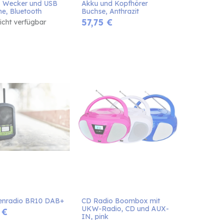
t, Wecker und USB 
Akku und Kopfhörer 
e, Bluetooth
Buchse, Anthrazit
57,75
€
nicht verfügbar
lenradio BR10 DAB+
CD Radio Boombox mit 
UKW-Radio, CD und AUX-
€
IN, pink