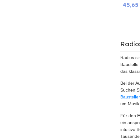
45,65
Radio
Radios si
Baustelle
das klas
Bei der A
Suchen Si
Baustelle
um Musik 
Für den E
ein anspr
intuitive
Tausenden