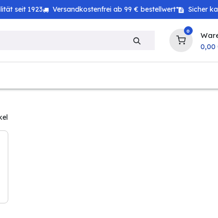
tät seit 1923
Versandkostenfrei ab 99 € bestellwert*
Sicher k
0
War
0,00
zeug
Technik
Haushalt
Landwirtschaft
kel