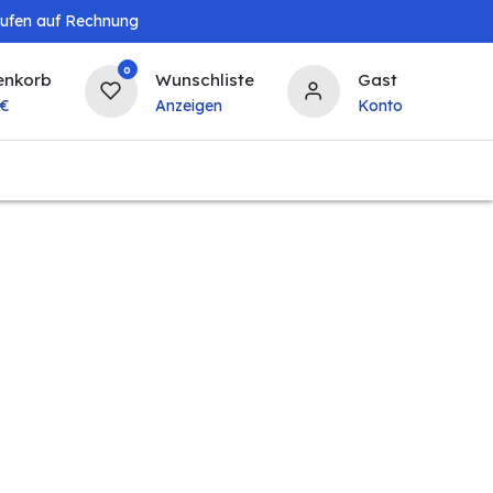
aufen auf Rechnung
0
enkorb
Wunschliste
Gast
€
Anzeigen
Konto
Baby & Kind
Tierbedarf
Bierzapfanlagen & 