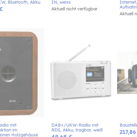
, Bluetooth, Akku
IN, weiss
Interne
Aufnahm
€
Aktuell nicht verfügbar
Aktuell 
dio mit 
DAB+/UKW-Radio mit 
Baustel
ktion im 
RDS, Akku, tragbar, weiß
217,86
önen Holzgehäuse
49,68
€