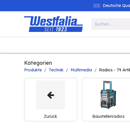
Zum Inhalt springen
Deutsche Quali
🇩🇪
Alle Produkte
Garten
Werk
Kategorien
Produkte
Technik
Multimedia
Radios
- 79 Arti
Zurück
Baustellenradios