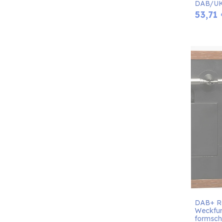
DAB/UKW
53,71
DAB+ Ra
Weckfun
formsch