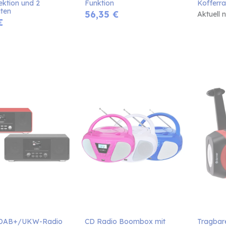
ektion und 2 
Funktion
Kofferra
ten
56,35
€
Aktuell 
€
 DAB+/UKW-Radio 
CD Radio Boombox mit 
Tragbare