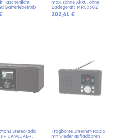
t Taschenlicht, 
max. (ohne Akku, ohne 
d Batteriebetrieb
Ladegerät) MR003GZ
€
202,61
€
ktions Stereoradio 
Tragbares Internet-Radio 
1i+ UKW,DAB+, 
mit wieder aufladbaren 