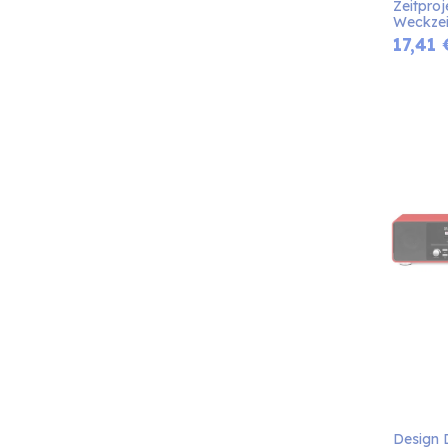
Zeitproj
Weckzei
17,41
Design