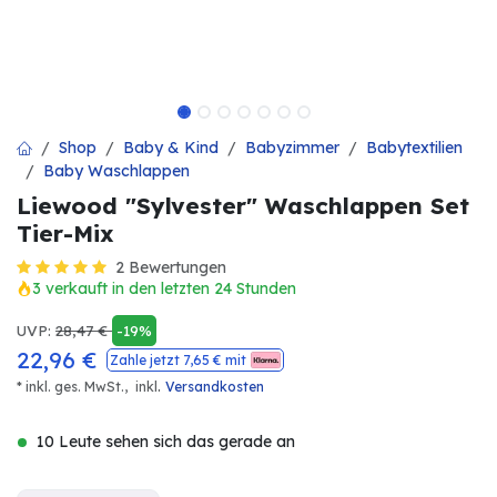
Shop
Baby & Kind
Babyzimmer
Babytextilien
Baby Waschlappen
Liewood "Sylvester" Waschlappen Set
Tier-Mix
2 Bewertungen
3 verkauft in den letzten 24 Stunden
UVP:
28,47
€
-19%
22,96
€
Zahle jetzt
7,65
€ mit
.
* inkl. ges. MwSt.,
inkl
Versandkosten
10 Leute sehen sich das gerade an