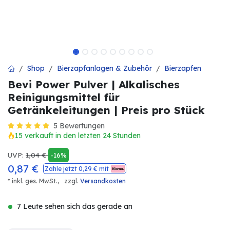
Shop
Bierzapfanlagen & Zubehör
Bierzapfen
Bevi Power Pulver | Alkalisches
Reinigungsmittel für
Getränkeleitungen | Preis pro Stück
5 Bewertungen
15 verkauft in den letzten 24 Stunden
UVP:
1,04
€
-16%
0,87
€
Zahle jetzt
0,29
€ mit
* inkl. ges. MwSt.,
zzgl.
Versandkosten
7 Leute sehen sich das gerade an