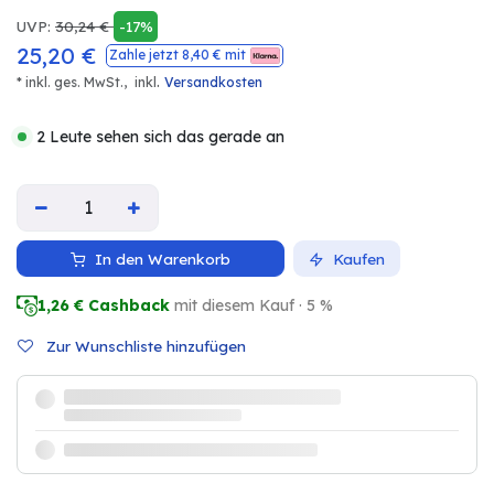
UVP:
30,24
€
-17%
25,20
€
Zahle jetzt
8,40
€ mit
.
* inkl. ges. MwSt.,
inkl
Versandkosten
2 Leute sehen sich das gerade an
In den Warenkorb
Kaufen
1,26
€ Cashback
mit diesem Kauf · 5 %
Zur Wunschliste hinzufügen