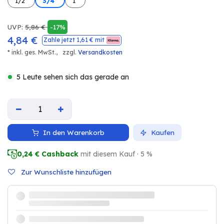
1/2"
3/4"
1"
UVP:
5,86
€
-17%
4,84
€
Zahle jetzt
1,61
€ mit
* inkl. ges. MwSt.,
zzgl.
Versandkosten
5 Leute sehen sich das gerade an
In den Warenkorb
Kaufen
0,24
€ Cashback
mit diesem Kauf · 5 %
Zur Wunschliste hinzufügen