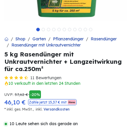
Shop
Garten
Pflanzendünger
Rasendünger
Rasendünger mit Unkrautvernichter
5 kg Rasendünger mit
Unkrautvernichter + Langzeitwirkung
für ca.250m²
11 Bewertungen
10 verkauft in den letzten 24 Stunden
UVP:
57,62
€
-20%
46,10
€
Zahle jetzt
15,37
€ mit
.
* inkl. ges. MwSt.,
inkl
Versandkosten
10 Leute sehen sich das gerade an