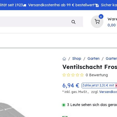
tät seit 1923
Versandkostenfrei ab 99 € bestellwert*
Sicher k
0
War
0,00
zeug
Technik
Haushalt
Landwirtschaft
Shop
Garten
Garte
Ventilschacht Fro
0 Bewertung
6,94
€
Zahle jetzt
2,31
€ mit
* inkl. ges. MwSt.,
zzgl.
Versandko
3 Leute sehen sich das gera