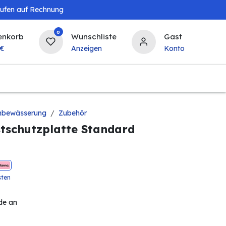
aufen auf Rechnung
0
enkorb
Wunschliste
Gast
€
Anzeigen
Konto
Baby & Kind
Tierbedarf
Bierzapfanlagen & 
nbewässerung
Zubehör
stschutzplatte Standard
sten
de an