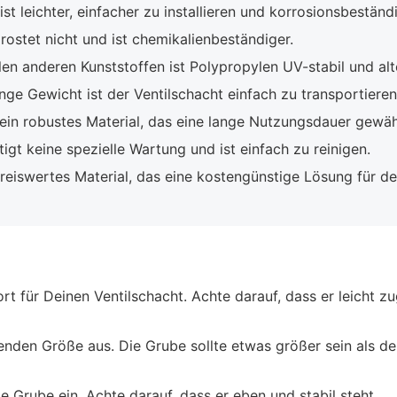
st leichter, einfacher zu installieren und korrosionsbeständi
ostet nicht und ist chemikalienbeständiger.
len anderen Kunststoffen ist Polypropylen UV-stabil und al
ge Gewicht ist der Ventilschacht einfach zu transportieren 
ein robustes Material, das eine lange Nutzungsdauer gewähr
gt keine spezielle Wartung und ist einfach zu reinigen.
reiswertes Material, das eine kostengünstige Lösung für den
 für Deinen Ventilschacht. Achte darauf, dass er leicht zug
nden Größe aus. Die Grube sollte etwas größer sein als der
e Grube ein. Achte darauf, dass er eben und stabil steht.