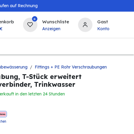
aufen auf Rechnung
0
enkorb
Wunschliste
Gast
€
Anzeigen
Konto
Baby & Kind
Tierbedarf
Bierzapfanlagen & 
nbewässerung
Fittings + PE Rohr Verschraubungen
bung, T-Stück erweitert
erbinder, Trinkwasser
erkauft in den letzten 24 Stunden
sten