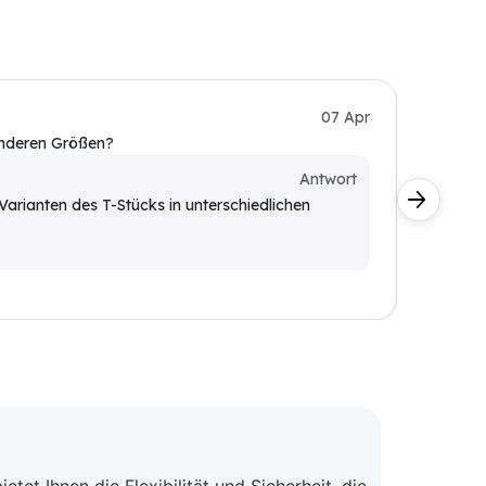
Anony
07 Apr
anderen Größen?
Wie lang
Kunde
Antwort
Varianten des T-Stücks in unterschiedlichen
Das T-
(L1) v