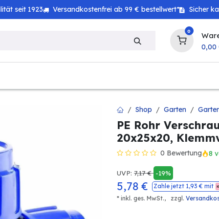
tät seit 1923
Versandkostenfrei ab 99 € bestellwert*
Sicher k
0
War
0,00
zeug
Technik
Haushalt
Landwirtschaft
Shop
Garten
Garte
PE Rohr Verschrau
20x25x20, Klemmv
0 Bewertung
8 v
UVP:
7,17
€
-19%
5,78
€
Zahle jetzt
1,93
€ mit
* inkl. ges. MwSt.,
zzgl.
Versandko