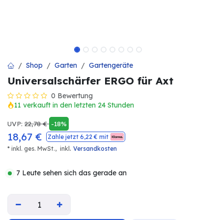
Shop
Garten
Gartengeräte
Universalschärfer ERGO für Axt
0 Bewertung
11 verkauft in den letzten 24 Stunden
UVP:
22,78
€
-18%
18,67
€
Zahle jetzt
6,22
€ mit
.
* inkl. ges. MwSt.,
inkl
Versandkosten
7 Leute sehen sich das gerade an