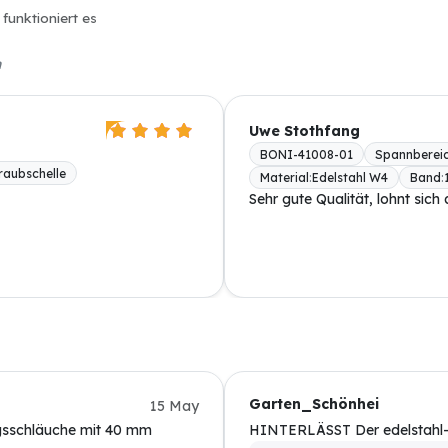
 funktioniert es
n
Uwe Stothfang
BONI-41008-01
Spannberei
raubschelle
Material
:
Edelstahl W4
Band
:
Sehr gute Qualität, lohnt sich
Garten_Schönhei
15 May
ngsschläuche mit 40 mm
HINTERLÄSST Der edelstahl-lo