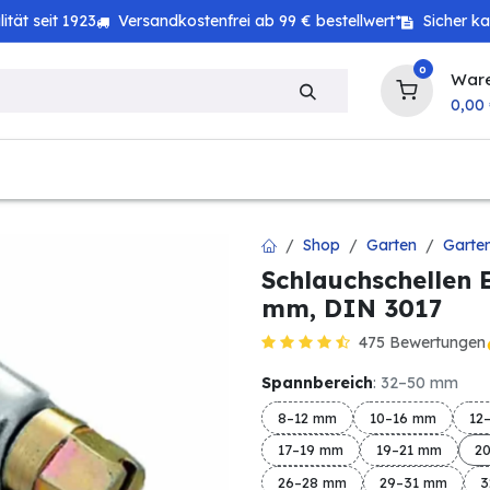
tät seit 1923
Versandkostenfrei ab 99 € bestellwert*
Sicher k
0
War
0,00
zeug
Technik
Haushalt
Landwirtschaft
Shop
Garten
Garte
Schlauchschellen 
mm, DIN 3017
475 Bewertungen
Spannbereich
: 32–50 mm
8–12 mm
10–16 mm
12
17–19 mm
19–21 mm
2
26–28 mm
29–31 mm
3