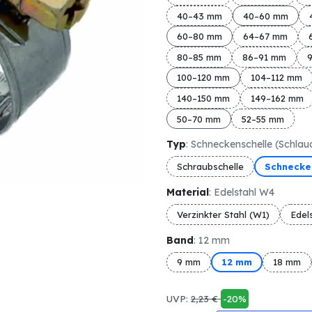
40–43 mm
40–60 mm
60–80 mm
64–67 mm
80–85 mm
86–91 mm
100–120 mm
104–112 mm
140–150 mm
149–162 mm
50–70 mm
52–55 mm
Typ
: Schneckenschelle (Schlau
Schraubschelle
Schnecken
Material
: Edelstahl W4
Verzinkter Stahl (W1)
Edel
Band
: 12 mm
9 mm
12 mm
18 mm
UVP:
2,23
€
-20%