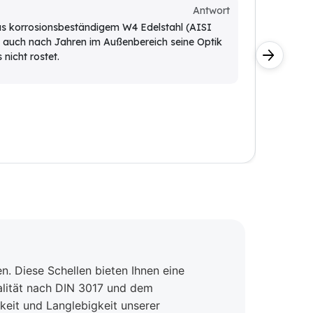
Durchme
Antwort
Kunde
aus korrosionsbeständigem W4 Edelstahl (AISI
t auch nach Jahren im Außenbereich seine Optik
Der Du
 nicht rostet.
Ablauf
Außend
. Diese Schellen bieten Ihnen eine
alität nach DIN 3017 und dem
keit und Langlebigkeit unserer