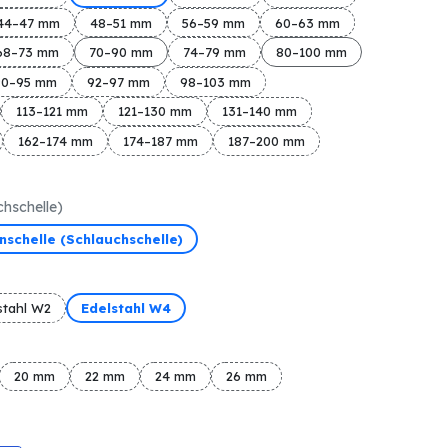
44–47 mm
48–51 mm
56–59 mm
60–63 mm
68–73 mm
70–90 mm
74–79 mm
80–100 mm
90–95 mm
92–97 mm
98–103 mm
113–121 mm
121–130 mm
131–140 mm
162–174 mm
174–187 mm
187–200 mm
chschelle)
schelle (Schlauchschelle)
stahl W2
Edelstahl W4
20 mm
22 mm
24 mm
26 mm