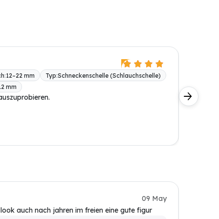
Stefan
ch
:
12–22 mm
Typ
:
Schneckenschelle (Schlauchschelle)
BONI-3
12 mm
Materia
 auszuprobieren.
Funktion
Kundin
09 May
ok auch nach jahren im freien eine gute figur
Muss den