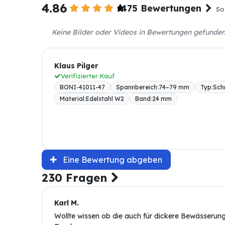
4.86
475 Bewertungen
So
Keine Bilder oder Videos in Bewertungen gefunde
Klaus Pilger
Verifizierter Kauf
BONI-41011-47
Spannbereich
:
74–79 mm
Typ
:
Sch
Material
:
Edelstahl W2
Band
:
24 mm
Eine Bewertung abgeben
230 Fragen
Karl M.
Wollte wissen ob die auch für dickere Bewässeru