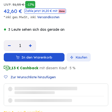
UVP:
51,55
€
-17%
42,60
€
Zahle jetzt
14,20
€ mit
.
* inkl. ges. MwSt.,
inkl
Versandkosten
3 Leute sehen sich das gerade an
In den Warenkorb
Kaufen
2,13
€ Cashback
mit diesem Kauf · 5 %
Zur Wunschliste hinzufügen