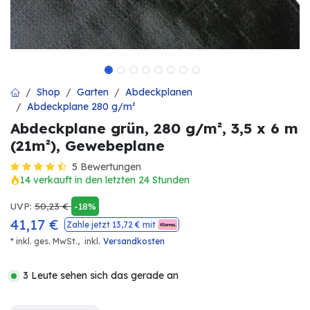
Shop
Garten
Abdeckplanen
Abdeckplane 280 g/m²
Abdeckplane grün, 280 g/m², 3,5 x 6 m
(21m²), Gewebeplane
5 Bewertungen
14 verkauft in den letzten 24 Stunden
UVP:
50,23
€
-18%
41,17
€
Zahle jetzt
13,72
€ mit
.
* inkl. ges. MwSt.,
inkl
Versandkosten
3 Leute sehen sich das gerade an