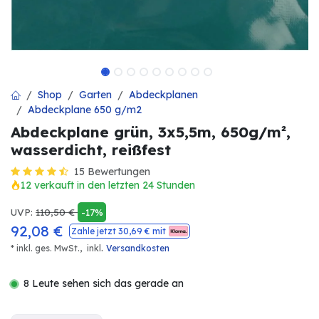
Shop
Garten
Abdeckplanen
Abdeckplane 650 g/m2
Abdeckplane grün, 3x5,5m, 650g/m²,
wasserdicht, reißfest
15 Bewertungen
12 verkauft in den letzten 24 Stunden
UVP:
110,50
€
-17%
92,08
€
Zahle jetzt
30,69
€ mit
.
* inkl. ges. MwSt.,
inkl
Versandkosten
8 Leute sehen sich das gerade an