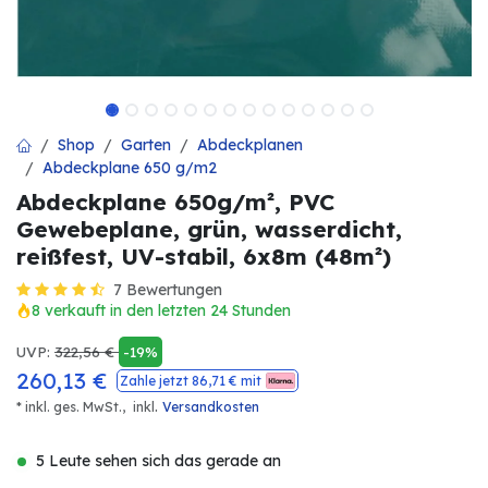
Shop
Garten
Abdeckplanen
Abdeckplane 650 g/m2
Abdeckplane 650g/m², PVC
Gewebeplane, grün, wasserdicht,
reißfest, UV-stabil, 6x8m (48m²)
7 Bewertungen
8 verkauft in den letzten 24 Stunden
UVP:
322,56
€
-19%
260,13
€
Zahle jetzt
86,71
€ mit
.
* inkl. ges. MwSt.,
inkl
Versandkosten
5 Leute sehen sich das gerade an