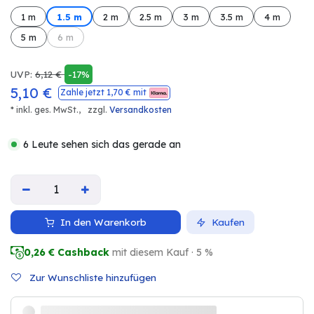
1 m
1.5 m
2 m
2.5 m
3 m
3.5 m
4 m
5 m
6 m
UVP:
6,12
€
-17%
5,10
€
Zahle jetzt
1,70
€ mit
* inkl. ges. MwSt.,
zzgl.
Versandkosten
6 Leute sehen sich das gerade an
In den Warenkorb
Kaufen
0,26
€ Cashback
mit diesem Kauf · 5 %
Zur Wunschliste hinzufügen