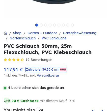
Shop
Garten + Outdoor
Gartenbewässerung
Gartenschlauch
PVC Schläuche
PVC Schlauch 50mm, 25m
Flexschlauch, PVC Klebeschlauch
19 Bewertungen
117,91
€
Zahle jetzt
39,30
€ mit
.
* inkl. ges. MwSt.,
inkl
Versandkosten
4 Leute sehen sich das gerade an
5,90
€ Cashback
mit diesem Kauf · 5 %
You might also like