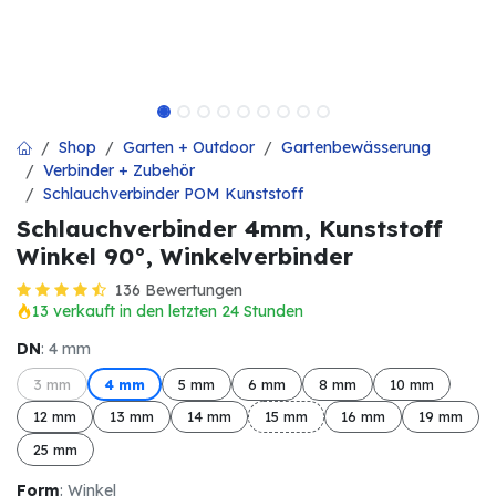
Shop
Garten + Outdoor
Gartenbewässerung
Verbinder + Zubehör
Schlauchverbinder POM Kunststoff
Schlauchverbinder 4mm, Kunststoff
Winkel 90°, Winkelverbinder
136 Bewertungen
13 verkauft in den letzten 24 Stunden
DN
: 4 mm
3 mm
4 mm
5 mm
6 mm
8 mm
10 mm
12 mm
13 mm
14 mm
15 mm
16 mm
19 mm
25 mm
Form
: Winkel