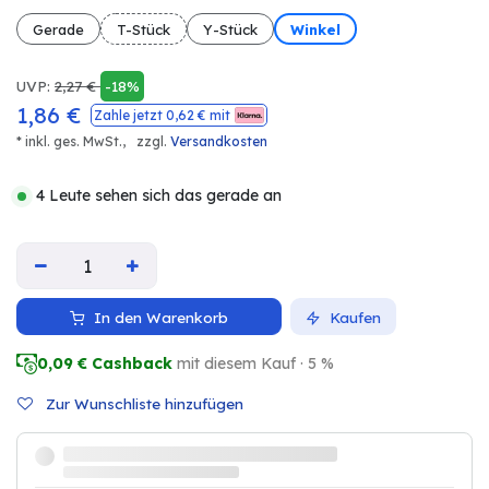
Gerade
T-Stück
Y-Stück
Winkel
UVP:
2,27
€
-18%
1,86
€
Zahle jetzt
0,62
€ mit
* inkl. ges. MwSt.,
zzgl.
Versandkosten
4 Leute sehen sich das gerade an
In den Warenkorb
Kaufen
0,09
€ Cashback
mit diesem Kauf · 5 %
Zur Wunschliste hinzufügen