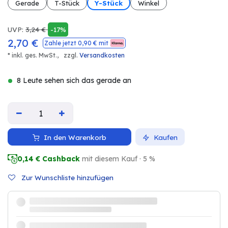
Gerade
T-Stück
Y-Stück
Winkel
UVP:
3,24
€
-17%
2,70
€
Zahle jetzt
0,90
€ mit
* inkl. ges. MwSt.,
zzgl.
Versandkosten
8 Leute sehen sich das gerade an
In den Warenkorb
Kaufen
0,14
€ Cashback
mit diesem Kauf · 5 %
Zur Wunschliste hinzufügen