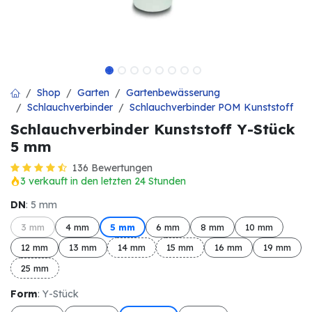
Shop
Garten
Gartenbewässerung
Schlauchverbinder
Schlauchverbinder POM Kunststoff
Schlauchverbinder Kunststoff Y-Stück
5 mm
136 Bewertungen
3 verkauft in den letzten 24 Stunden
DN
: 5 mm
3 mm
4 mm
5 mm
6 mm
8 mm
10 mm
12 mm
13 mm
14 mm
15 mm
16 mm
19 mm
25 mm
Form
: Y-Stück