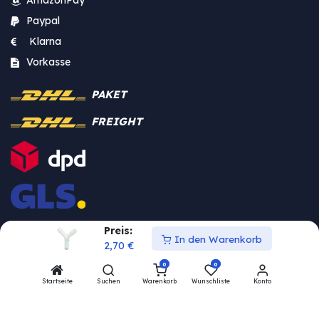
Paypal
Klarna
Vorkasse
PAKET
FREIGHT
Preis:
In den Warenkorb
2,70
€
0
0
Startseite
Suchen
Warenkorb
Wunschliste
Konto
Vertrag widerrufen