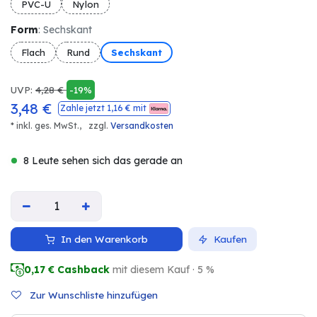
PVC-U
Nylon
Form
: Sechskant
Flach
Rund
Sechskant
UVP:
4,28
€
-19%
3,48
€
Zahle jetzt
1,16
€ mit
* inkl. ges. MwSt.,
zzgl.
Versandkosten
8 Leute sehen sich das gerade an
In den Warenkorb
Kaufen
0,17
€ Cashback
mit diesem Kauf · 5 %
Zur Wunschliste hinzufügen