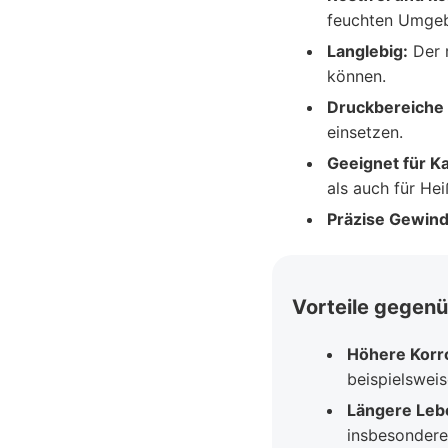
feuchten Umge
Langlebig:
Der r
können.
Druckbereiche 
einsetzen.
Geeignet für K
als auch für He
Präzise Gewind
Vorteile gegenü
Höhere Korr
beispielsweis
Längere Leb
insbesondere