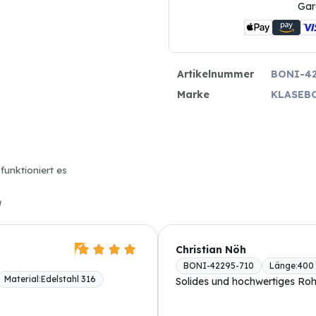
Gar
Artikelnummer
BONI-42
Marke
KLASEB
funktioniert es
n
Christian Nöh
BONI-42295-710
Länge
:
400
Material
:
Edelstahl 316
Solides und hochwertiges Roh