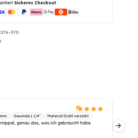
antiert
Sicheres Checkout
276-370
O
Holger 
 mm
Gewinde
:
1 1/4"
Material
:
Stahl verzinkt
BONI-4
rnippel, genau das, was ich gebraucht habe.
Diese Ro
Oberfläc
abgedich