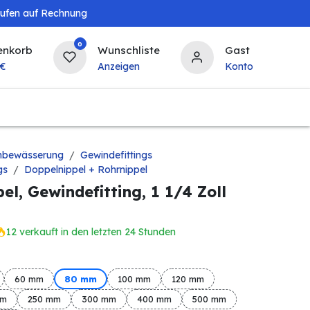
aufen auf Rechnung
0
enkorb
Wunschliste
Gast
€
Anzeigen
Konto
Baby & Kind
Tierbedarf
Bierzapfanlagen & 
nbewässerung
Gewindefittings
gs
Doppelnippel + Rohrnippel
el, Gewindefitting, 1 1/4 Zoll
12 verkauft in den letzten 24 Stunden
60 mm
80 mm
100 mm
120 mm
mm
250 mm
300 mm
400 mm
500 mm