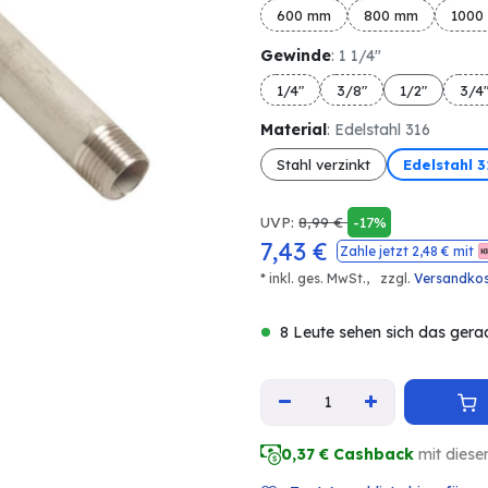
600 mm
800 mm
1000
Gewinde
: 1 1/4"
1/4"
3/8"
1/2"
3/4
Material
: Edelstahl 316
Stahl verzinkt
Edelstahl 
UVP:
8,99
€
-17%
7,43
€
Zahle jetzt
2,48
€ mit
* inkl. ges. MwSt.,
zzgl.
Versandko
8 Leute sehen sich das gera
0,37
€ Cashback
mit diese