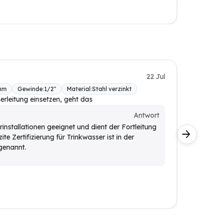
Solar-F
22 Jul
mm
Gewinde
:
1/2"
Material
:
Stahl verzinkt
BONI-4
erleitung einsetzen, geht das
Für eine
geeigne
Antwort
Kunde
ärinstallationen geeignet und dient der Fortleitung
ite Zertifizierung für Trinkwasser ist in der
Der Ed
genannt.
ausgel
möglic