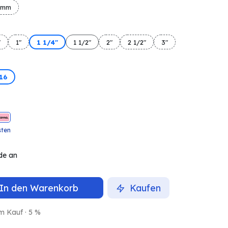
 mm
"
1"
1 1/4"
1 1/2"
2"
2 1/2"
3"
316
sten
de an
In den Warenkorb
Kaufen
m Kauf · 5 %