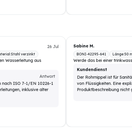
Sabine M.
26 Jul
terial
:
Stahl verzinkt
BONI-42295-641
Länge
:
50 
ten Wasserleitung aus
Werde das bei einer trinkwass
Kundendienst
Antwort
Der Rohrnippel ist für Sanit
en nach ISO 7-1/EN 10226-1
von Flüssigkeiten. Eine expliz
leitungen, inklusive alter
Produktbeschreibung nicht 