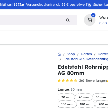
tät seit 1923
Versandkostenfrei ab 99 € bestellwert*
Sicher k
0
War
0,00
zeug
Technik
Haushalt
Landwirtschaft
Shop
Garten
Garte
Edelstahl 316 Gewindefittin
Edelstahl Rohrnipp
AG 80mm
261 Bewertungen
Länge
: 80 mm
30 mm
40 mm
50 mm
150 mm
180 mm
200 