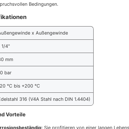
spruchsvollen Bedingungen.
ikationen
Außengewinde x Außengewinde
 1/4"
80 mm
10 bar
-20 °C bis +200 °C
Edelstahl 316 (V4A Stahl nach DIN 1.4404)
d Vorteile
orrosionsbeständig:
Sie profitieren von einer langen Lebens