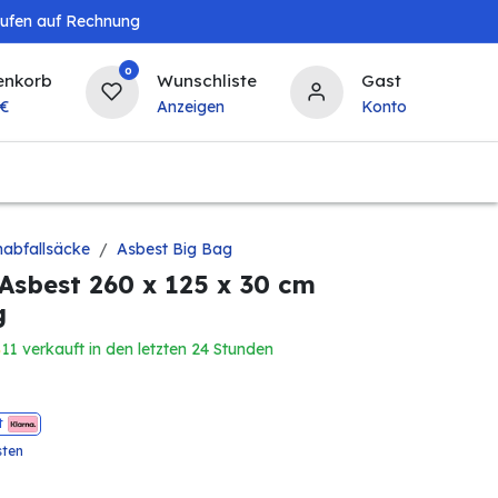
aufen auf Rechnung
0
enkorb
Wunschliste
Gast
€
Anzeigen
Konto
Baby & Kind
Tierbedarf
Bierzapfanlagen & 
nabfallsäcke
Asbest Big Bag
Asbest 260 x 125 x 30 cm
g
11 verkauft in den letzten 24 Stunden
t
sten