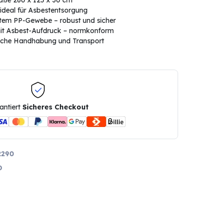
aße 260 x 125 x 30 cm
 ideal für Asbestentsorgung
etem PP-Gewebe – robust und sicher
it Asbest-Aufdruck – normkonform
fache Handhabung und Transport
antiert
Sicheres Checkout
2290
O