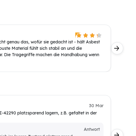
Rainer 
t genau das, wofür sie gedacht ist - hält Asbest
Diese En
uste Material fühlt sich stabil an und die
Asbestma
bar. Die Tragegriffe machen die Handhabung wenn
bewegen,
stabil ge
K. Berg
30 Mar
42290 platzsparend lagern, z.B. gefaltet in der
Würde ge
Kunde
Antwort
Das be