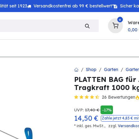
tät seit 1923
Versandkostenfrei ab 99 € bestellwert*
Sicher k
0
War
0,00
zeug
Technik
Haushalt
Landwirtschaft
Shop
Garten
Garte
PLATTEN BAG für 
Tragkraft 1000 k
26 Bewertungen
UVP:
17,40
€
-17%
14,50
€
Zahle jetzt
4,83
€ mi
* inkl. ges. MwSt.,
zzgl.
Versandko