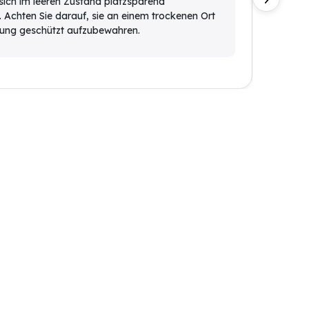
 sich im leeren Zustand platzsparend
zuverl
 Achten Sie darauf, sie an einem trockenen Ort
Boden 
hlung geschützt aufzubewahren.