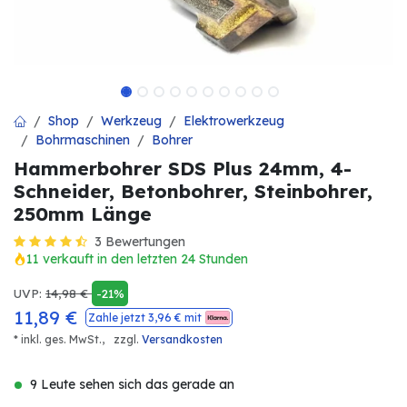
Shop
Werkzeug
Elektrowerkzeug
Bohrmaschinen
Bohrer
Hammerbohrer SDS Plus 24mm, 4-
Schneider, Betonbohrer, Steinbohrer,
250mm Länge
3 Bewertungen
11 verkauft in den letzten 24 Stunden
UVP:
14,98
€
-21%
11,89
€
Zahle jetzt
3,96
€ mit
* inkl. ges. MwSt.,
zzgl.
Versandkosten
9 Leute sehen sich das gerade an