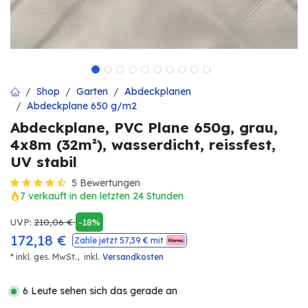
Shop
Garten
Abdeckplanen
Abdeckplane 650 g/m2
Abdeckplane, PVC Plane 650g, grau,
4x8m (32m²), wasserdicht, reissfest,
UV stabil
5 Bewertungen
7 verkauft in den letzten 24 Stunden
UVP:
210,06
€
-18%
172,18
€
Zahle jetzt
57,39
€ mit
.
* inkl. ges. MwSt.,
inkl
Versandkosten
6 Leute sehen sich das gerade an