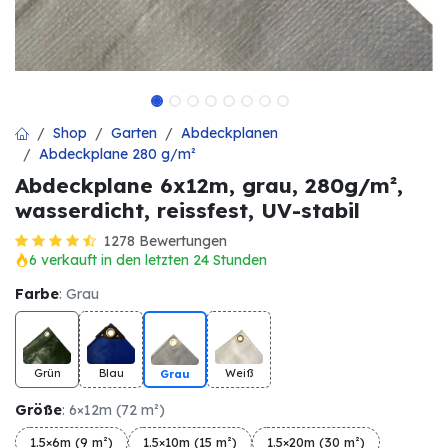
Shop
Garten
Abdeckplanen
Abdeckplane 280 g/m²
Abdeckplane 6x12m, grau, 280g/m²,
wasserdicht, reissfest, UV-stabil
1278 Bewertungen
6 verkauft in den letzten 24 Stunden
Farbe
: Grau
Grün
Blau
Weiß
Grau
Größe
: 6×12m (72 m²)
1.5×6m (9 m²)
1.5×10m (15 m²)
1.5×20m (30 m²)