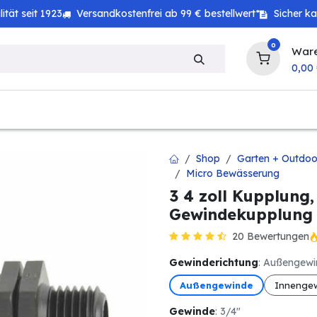
tät seit 1923
Versandkostenfrei ab 99 € bestellwert*
Sicher k
0
War
0,00
zeug
Technik
Haushalt
Landwirtschaft
Shop
Garten + Outdoo
Micro Bewässerung
3 4 zoll Kupplung
Gewindekupplung
20 Bewertungen
Gewinderichtung
: Außengew
Außengewinde
Innenge
Gewinde
: 3/4"