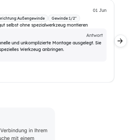
Kunde
01 Jun
richtung
:
Außengewinde
Gewinde
:
1/2"
BONI-B
gut selbst ohne spezialwerkzeug montieren
Fällt di
Kunde
Antwort
chnelle und unkomplizierte Montage ausgelegt. Sie
Die Ku
 spezielles Werkzeug anbringen.
des Gar
 Verbindung in Ihrem
uche mit einem