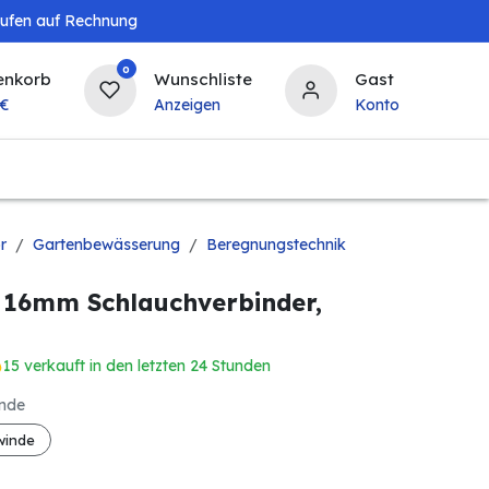
aufen auf Rechnung
0
enkorb
Wunschliste
Gast
€
Anzeigen
Konto
Baby & Kind
Tierbedarf
Bierzapfanlagen & 
r
Gartenbewässerung
Beregnungstechnik
, 16mm Schlauchverbinder,
15 verkauft in den letzten 24 Stunden
inde
winde