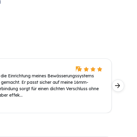
d
Christi
t die Einrichtung meines Bewässerungssystems
Dieser 
 gemacht. Er passt sicher auf meine 16mm-
viel ein
bindung sorgt für einen dichten Verschluss ohne
nicht ge
ber effek...
Werkzeu