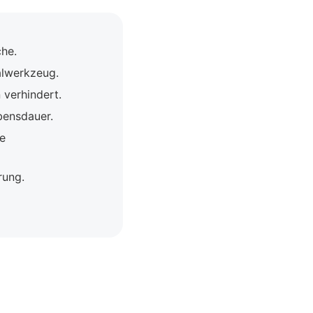
he.
alwerkzeug.
 verhindert.
bensdauer.
e
rung.