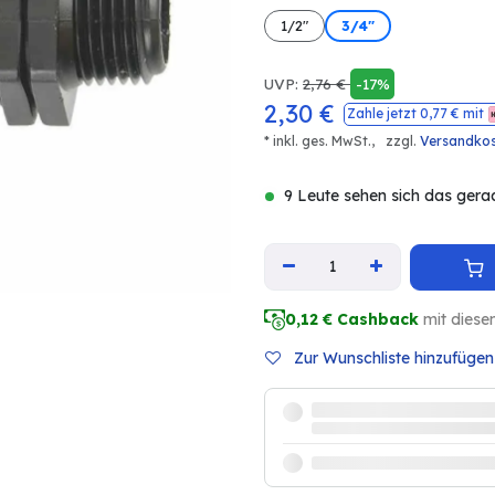
1/2"
3/4"
UVP:
2,76
€
-17%
2,30
€
Zahle jetzt
0,77
€ mit
* inkl. ges. MwSt.,
zzgl.
Versandko
9 Leute sehen sich das gera
0,12
€ Cashback
mit diese
Zur Wunschliste hinzufügen