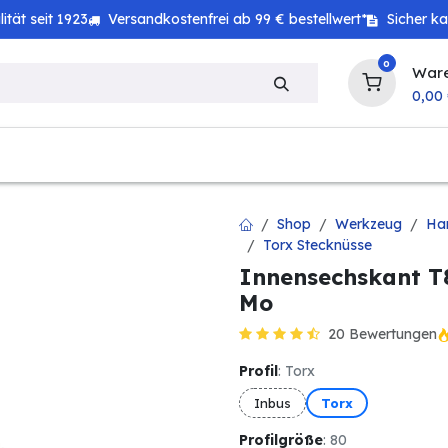
tät seit 1923
Versandkostenfrei ab 99 € bestellwert*
Sicher k
0
War
0,00
zeug
Technik
Haushalt
Landwirtschaft
Shop
Werkzeug
Ha
Torx Stecknüsse
Innensechskant T8
Mo
20 Bewertungen
Profil
: Torx
Inbus
Torx
Profilgröße
: 80