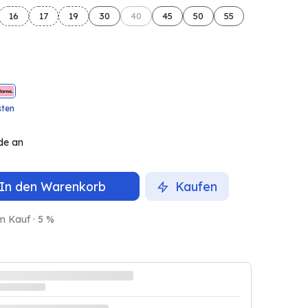
16
17
19
30
40
45
50
55
sten
de an
In den Warenkorb
Kaufen
m Kauf · 5 %