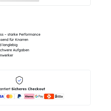
ss – starke Performance
ssend für Knarren
d langlebig
 schwere Aufgaben
imwerker
antiert
Sicheres Checkout