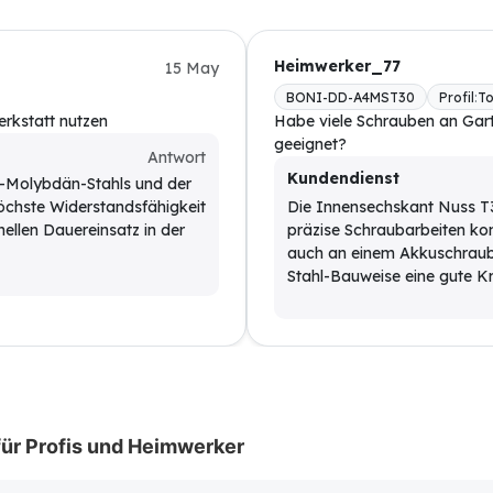
Heimwerker_77
15 May
BONI-DD-A4MST30
Profil
:
To
erkstatt nutzen
Habe viele Schrauben an Gart
geeignet?
Antwort
Kundendienst
m-Molybdän-Stahls und der
chste Widerstandsfähigkeit
Die Innensechskant Nuss T30
nellen Dauereinsatz in der
präzise Schraubarbeiten kon
auch an einem Akkuschraub
Stahl-Bauweise eine gute Kr
für Profis und Heimwerker