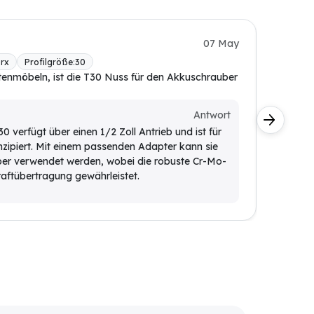
K. Mülle
07 May
rx
Profilgröße
:
30
BONI-
enmöbeln, ist die T30 Nuss für den Akkuschrauber
Für den 
Kunde
Antwort
Ja, di
 verfügt über einen 1/2 Zoll Antrieb und ist für
erfüll
zipiert. Mit einem passenden Adapter kann sie
qualifi
er verwendet werden, wobei die robuste Cr-Mo-
aftübertragung gewährleistet.