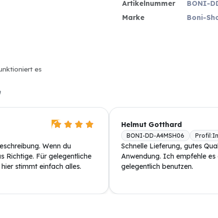
Artikelnummer
BONI-D
Marke
Boni-Sh
unktioniert es
n
Helmut Gotthard
BONI-DD-A4MSH06
Profil
:
I
Beschreibung. Wenn du
Schnelle Lieferung, gutes Qual
 Richtige. Für gelegentliche
Anwendung. Ich empfehle es 
ier stimmt einfach alles.
gelegentlich benutzen.