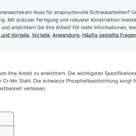
Innensechskant Nuss für anspruchsvolle Schraubarbeiten? U
g. Mit präziser Fertigung und robuster Konstruktion meist
 und erleichtern Sie Ihre Arbeit! Für mehr Informationen, le
und Vorteile
,
Vorteile
,
Anwendung
,
Häufig gestellte Frage
m Ihre Arbeit zu erleichtern. Die wichtigsten Spezifikati
r-Mo Stahl. Die schwarze Phosphatbeschichtung sorgt für
stbarkeit verlassen.