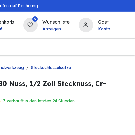
aufen auf Rechnung
0
enkorb
Wunschliste
Gast
€
Anzeigen
Konto
Baby & Kind
Tierbedarf
Bierzapfanlagen & 
ndwerkzeug
Steckschlüsselsätze
0 Nuss, 1/2 Zoll Stecknuss, Cr-
13 verkauft in den letzten 24 Stunden