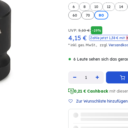
6
8
10
12
14
60
70
80
UVP:
5,10
€
-19%
4,15
€
Zahle jetzt
1,38
€ mit
* inkl. ges. MwSt.,
zzgl.
Versandko
6 Leute sehen sich das gera
0,21
€ Cashback
mit diese
Zur Wunschliste hinzufügen