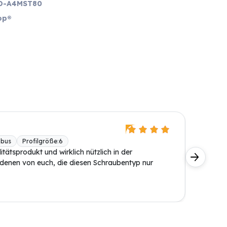
D-A4MST80
op®
Lutz T
nbus
Profilgröße
:
6
BONI-D
itätsprodukt und wirklich nützlich in der
Alles su
denen von euch, die diesen Schraubentyp nur
Deal für