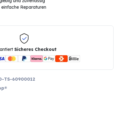
glebig und zuverlässig
 – einfache Reparaturen
antiert
Sicheres Checkout
D-TS-60900012
op®