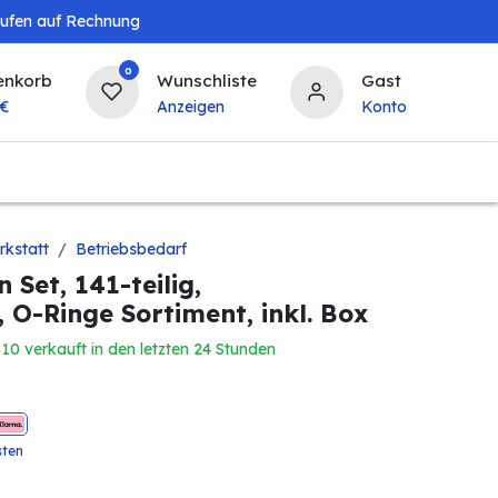
aufen auf Rechnung
0
enkorb
Wunschliste
Gast
€
Anzeigen
Konto
Baby & Kind
Tierbedarf
Bierzapfanlagen & 
kstatt
Betriebsbedarf
 Set, 141-teilig,
O-Ringe Sortiment, inkl. Box
10 verkauft in den letzten 24 Stunden
sten