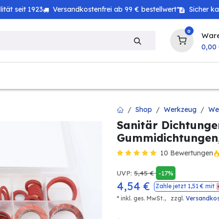
tät seit 1923
Versandkostenfrei ab 99 € bestellwert*
Sicher k
0
War
0,00
zeug
Technik
Haushalt
Landwirtschaft
Shop
Werkzeug
Wer
Sanitär Dichtungen
Gummidichtungen, 
10 Bewertungen
UVP:
5,45
€
-17%
4,54
€
Zahle jetzt
1,51
€ mit
* inkl. ges. MwSt.,
zzgl.
Versandko