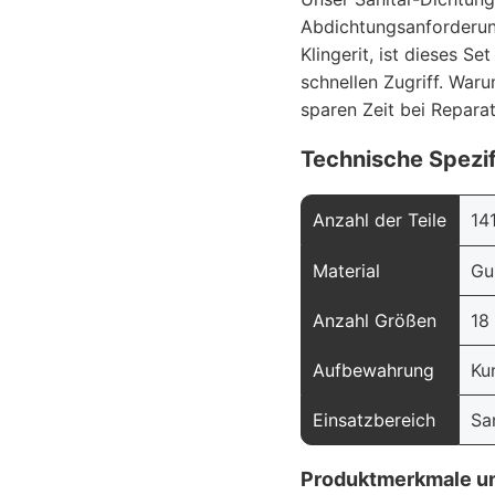
Abdichtungsanforderung
Klingerit, ist dieses Se
schnellen Zugriff. War
sparen Zeit bei Reparat
Technische Spezif
Anzahl der Teile
14
Material
Gu
Anzahl Größen
18
Aufbewahrung
Ku
Einsatzbereich
Sa
Produktmerkmale un