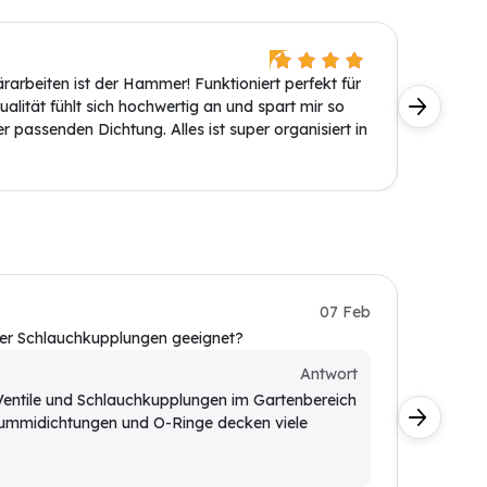
René B
ärarbeiten ist der Hammer! Funktioniert perfekt für
Die Dich
alität fühlt sich hochwertig an und spart mir so
Gehäuse 
er passenden Dichtung. Alles ist super organisiert in
Kunde
07 Feb
der Schlauchkupplungen geeignet?
Meine Mi
Kunde
Antwort
e Ventile und Schlauchkupplungen im Gartenbereich
Ja, da
Gummidichtungen und O-Ringe decken viele
Es ist
Küchen