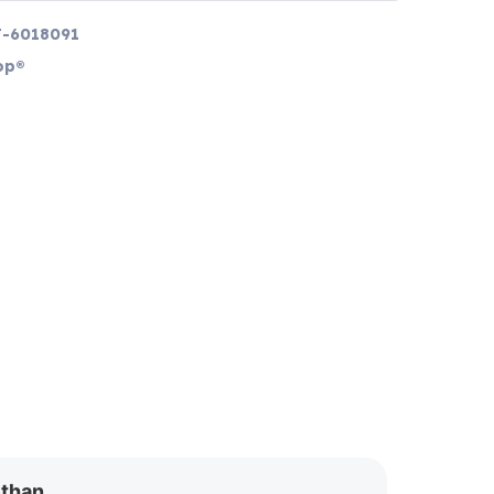
-6018091
op®
ethan