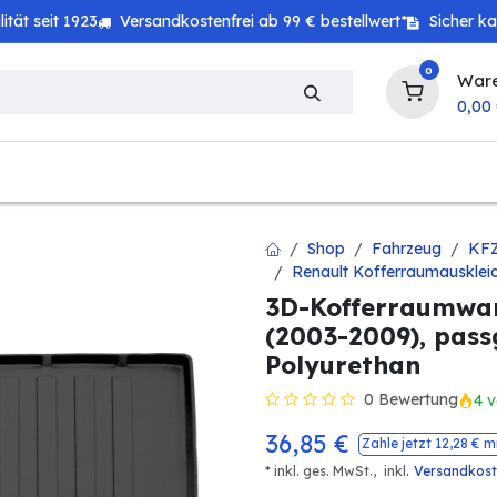
tät seit 1923
Versandkostenfrei ab 99 € bestellwert*
Sicher k
0
War
0,00
zeug
Technik
Haushalt
Landwirtschaft
Shop
Fahrzeug
KFZ
Renault Kofferraumausklei
3D-Kofferraumwan
(2003-2009), passg
Polyurethan
0 Bewertung
4 v
36,85
€
Zahle jetzt
12,28
€ m
.
* inkl. ges. MwSt.,
inkl
Versandkos