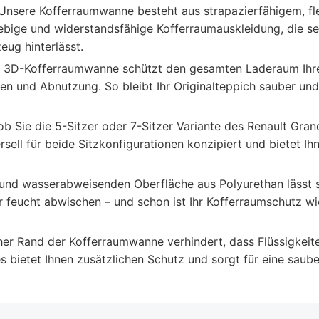
nsere Kofferraumwanne besteht aus strapazierfähigem, fl
lebige und widerstandsfähige Kofferraumauskleidung, die s
ug hinterlässt.
 3D-Kofferraumwanne schützt den gesamten Laderaum Ihre
iten und Abnutzung. So bleibt Ihr Originalteppich sauber u
ob Sie die 5-Sitzer oder 7-Sitzer Variante des Renault Gra
ell für beide Sitzkonfigurationen konzipiert und bietet Ihn
und wasserabweisenden Oberfläche aus Polyurethan lässt s
 feucht abwischen – und schon ist Ihr Kofferraumschutz wi
oher Rand der Kofferraumwanne verhindert, dass Flüssigkei
s bietet Ihnen zusätzlichen Schutz und sorgt für eine saub