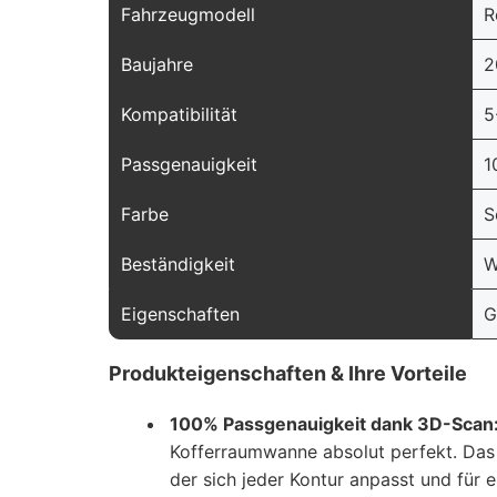
Fahrzeugmodell
R
Baujahre
2
Kompatibilität
5
Passgenauigkeit
1
Farbe
S
Beständigkeit
W
Eigenschaften
G
Produkteigenschaften & Ihre Vorteile
100% Passgenauigkeit dank 3D-Scan
Kofferraumwanne absolut perfekt. Das b
der sich jeder Kontur anpasst und für 