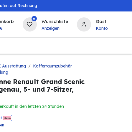
aufen auf Rechnung
0
enkorb
Wunschliste
Gast
€
Anzeigen
Konto
Baby & Kind
Tierbedarf
Bierzapfanlagen & 
 Ausstattung
Kofferraumzubehör
dung
ne Renault Grand Scenic
enau, 5- und 7-Sitzer,
erkauft in den letzten 24 Stunden
it
ten