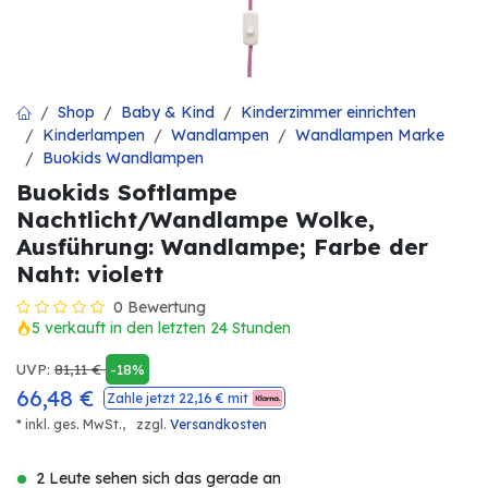
Shop
Baby & Kind
Kinderzimmer einrichten
Kinderlampen
Wandlampen
Wandlampen Marke
Buokids Wandlampen
Buokids Softlampe
Nachtlicht/Wandlampe Wolke,
Ausführung: Wandlampe; Farbe der
Naht: violett
0 Bewertung
5 verkauft in den letzten 24 Stunden
UVP:
81,11
€
-18%
66,48
€
Zahle jetzt
22,16
€ mit
* inkl. ges. MwSt.,
zzgl.
Versandkosten
2 Leute sehen sich das gerade an